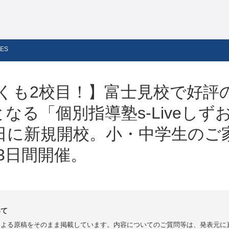
ES
も2校目！】富士見校で好評のs-
なる「個別指導塾s-Liveしず
8日に新規開校。小・中学生のご
3日間開催。
いて
による原稿をそのまま掲載しています。内容についてのご質問等は、発表元に