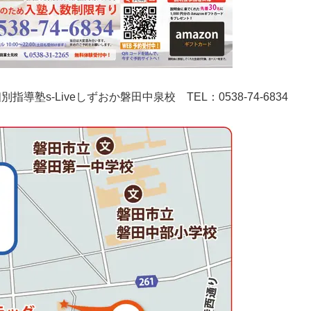
導塾s-Liveしずおか磐田中泉校 TEL：0538-74-6834