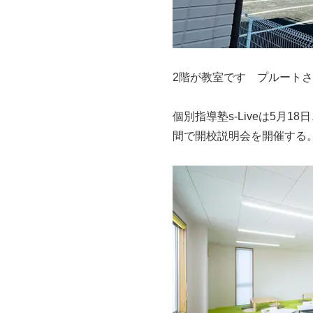
2階が教室です プルート
個別指導塾s-Liveは5月
間で開校説明会を開催する