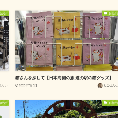
出かけ
お出か
猫さんを探して【日本海側の旅 道の駅の猫グッズ】
んせい
2026年7月5日
ねこせんせ
出かけ
お出か