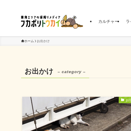
東海エリアの深掘りメディア | フカボリトウカイ
カルチャー
ラ
ホーム
お出かけ
お出かけ
– category –
お