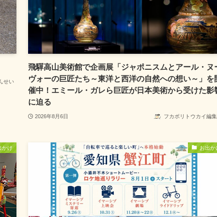
飛驒高山美術館で企画展「ジャポニスムとアール・ヌ
ヴォーの巨匠たち～東洋と西洋の自然への想い～」を
んせい
催中！エミール・ガレら巨匠が日本美術から受けた影
に迫る
2026年8月6日
フカボリトウカイ編集
出かけ
お出か