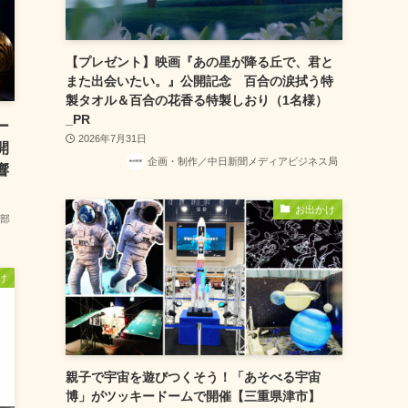
【プレゼント】映画『あの星が降る丘で、君と
また出会いたい。』公開記念 百合の涙拭う特
製タオル＆百合の花香る特製しおり（1名様）
_PR
ー
2026年7月31日
開
企画・制作／中日新聞メディアビジネス局
響
お出かけ
部
け
親子で宇宙を遊びつくそう！「あそべる宇宙
博」がツッキードームで開催【三重県津市】