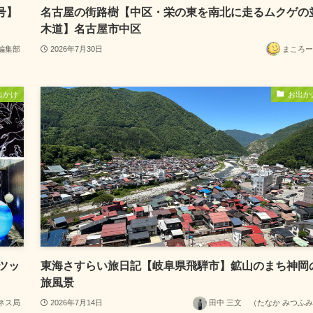
号】
名古屋の街路樹【中区・栄の東を南北に走るムクゲの
木道】名古屋市中区
編集部
2026年7月30日
まころー
出かけ
お出か
ツッ
東海さすらい旅日記【岐阜県飛騨市】鉱山のまち神岡
旅風景
ネス局
2026年7月14日
田中 三文 （たなか みつふ