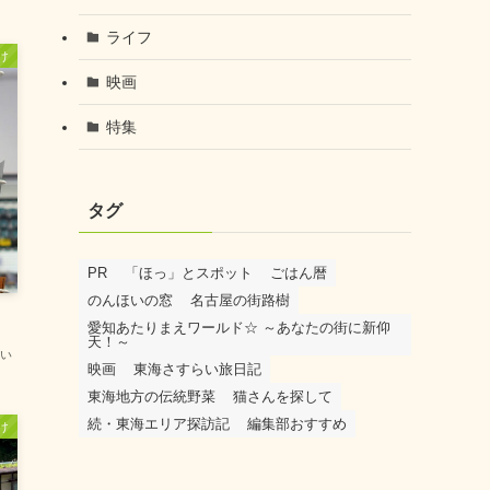
ライフ
け
映画
特集
タグ
PR
「ほっ」とスポット
ごはん暦
のんほいの窓
名古屋の街路樹
愛知あたりまえワールド☆ ～あなたの街に新仰
天！～
い
映画
東海さすらい旅日記
東海地方の伝統野菜
猫さんを探して
続・東海エリア探訪記
編集部おすすめ
け