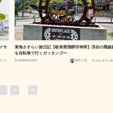
イサ
東海さすらい旅日記【岐阜県飛騨市神岡】渓谷の廃線
を自転車で行くガッタンゴー
ろーど
2026年6月29日
田中 三文 （たなか みつふ
2
3
...
50