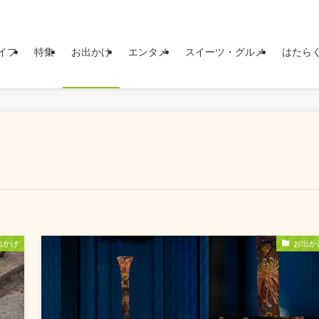
イフ
特集
お出かけ
エンタメ
スイーツ・グルメ
はたら
出かけ
お出か