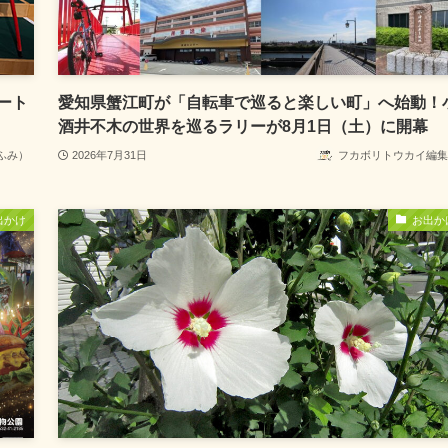
ート
愛知県蟹江町が「自転車で巡ると楽しい町」へ始動！
酒井不木の世界を巡るラリーが8月1日（土）に開幕
ふみ）
2026年7月31日
フカボリトウカイ編集
出かけ
お出か