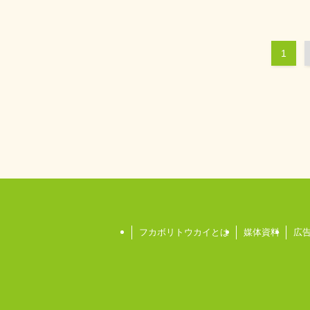
1
フカボリトウカイとは
媒体資料
広