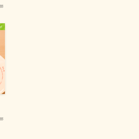
部
メ
部