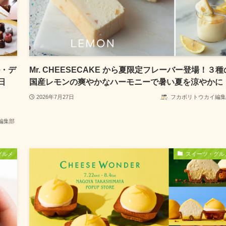
ル・デ
Mr. CHEESECAKE から夏限定フレーバー登場！３種
日
国産レモンの爽やかなハーモニーで暑い夏を涼やかに
2026年7月27日
フカボリトウカイ編集
編集部
グルメ
スイーツ・グル