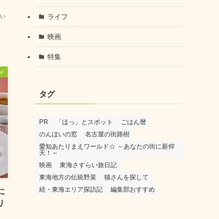
ライフ
い
映画
特集
メ
タグ
PR
「ほっ」とスポット
ごはん暦
のんほいの窓
名古屋の街路樹
愛知あたりまえワールド☆ ～あなたの街に新仰
天！～
映画
東海さすらい旅日記
東海地方の伝統野菜
猫さんを探して
続・東海エリア探訪記
編集部おすすめ
に
リ