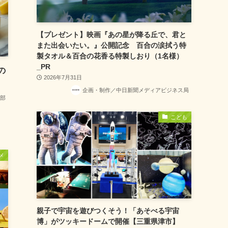
【プレゼント】映画『あの星が降る丘で、君と
また出会いたい。』公開記念 百合の涙拭う特
製タオル＆百合の花香る特製しおり（1名様）
_PR
の
2026年7月31日
企画・制作／中日新聞メディアビジネス局
部
こども
メ
親子で宇宙を遊びつくそう！「あそべる宇宙
博」がツッキードームで開催【三重県津市】