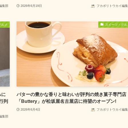
編集部
2026年6月19日
フカボリトウカイ編集
グルメ
スイーツ・グル
Aに
バターの豊かな香りと味わいが評判の焼き菓子専門店
行列
「Buttery」が松坂屋名古屋店に待望のオープン!
2026年6月4日
フカボリトウカイ編集
編集部