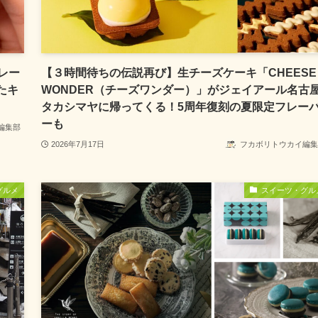
レー
【３時間待ちの伝説再び】生チーズケーキ「CHEESE
たキ
WONDER（チーズワンダー）」がジェイアール名古
タカシマヤに帰ってくる！5周年復刻の夏限定フレー
ーも
編集部
2026年7月17日
フカボリトウカイ編集
グルメ
スイーツ・グル