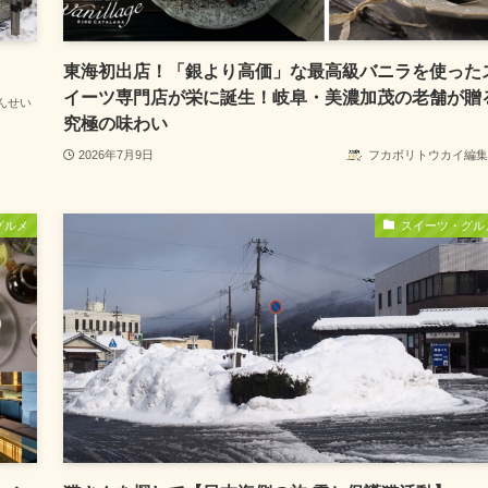
東海初出店！「銀より高価」な最高級バニラを使った
イーツ専門店が栄に誕生！岐阜・美濃加茂の老舗が贈
んせい
究極の味わい
2026年7月9日
フカボリトウカイ編集
グルメ
スイーツ・グル