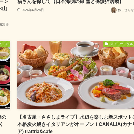
ーン
猫さんを探して【日本海側の旅 雪と保護猫活動】
×山
2026年6月28日
ねこせんせ
編集部
グルメ
スイーツ・グル
舗の
【名古屋・ささしまライブ】水辺を楽しむ新スポット
く
本格炭火焼きイタリアンがオープン！CANALIA(カナ
ア) trattria&cafe