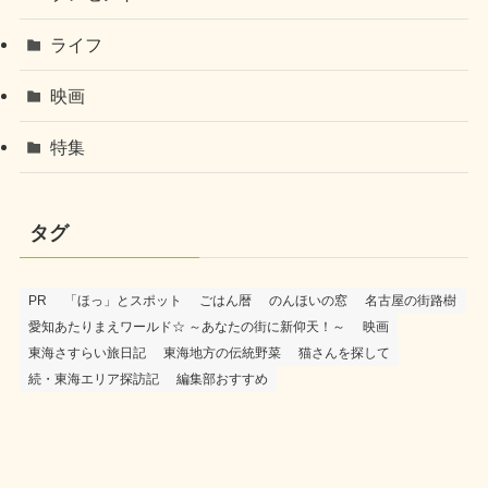
ライフ
映画
特集
タグ
PR
「ほっ」とスポット
ごはん暦
のんほいの窓
名古屋の街路樹
愛知あたりまえワールド☆ ～あなたの街に新仰天！～
映画
東海さすらい旅日記
東海地方の伝統野菜
猫さんを探して
続・東海エリア探訪記
編集部おすすめ