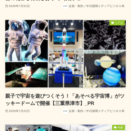
2026年7月31日
企画・制作／中日新聞メディアビジネス局
こども
親子で宇宙を遊びつくそう！「あそべる宇宙博」がツ
ッキードームで開催【三重県津市】_PR
2026年7月22日
企画・制作／中日新聞メディアビジネス局
特集