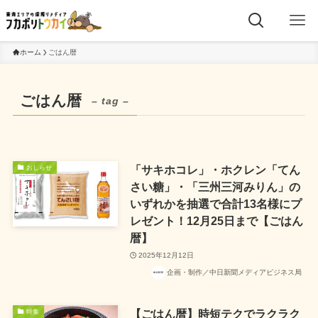
ホーム
ごはん暦
ごはん暦
– tag –
「サキホコレ」・ホクレン「てん
おしらせ
さい糖」・「三州三河みりん」の
いずれかを抽選で合計13名様にプ
レゼント！12月25日まで【ごはん
暦】
2025年12月12日
企画・制作／中日新聞メディアビジネス局
【ごはん暦】時短テクでラクラク
特集