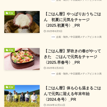
【ごはん暦】やっぱりおうちごは
特集
ん 初夏に元気をチャージ
〈2025.初夏号〉_PR
2025年6月5日
企画・制作／中日新聞メディアビジネス局
【ごはん暦】芽吹きの春がやって
特集
きた ごはんで元気をチャージ
〈2025.早春号〉_PR
2025年2月20日
企画・制作／中日新聞メディアビジネス局
【ごはん暦】体も心も温まるごは
特集
んで元気に迎える年末年始
〈2024.冬号〉_PR
2024年12月11日