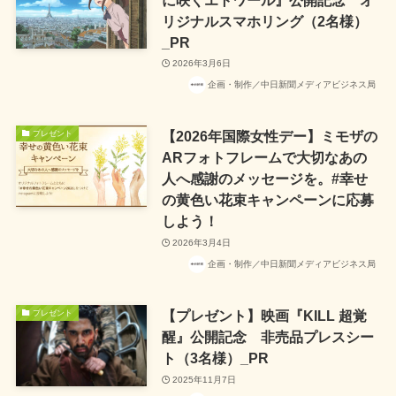
リジナルスマホリング（2名様）
_PR
2026年3月6日
企画・制作／中日新聞メディアビジネス局
【2026年国際女性デー】ミモザの
プレゼント
ARフォトフレームで大切なあの
人へ感謝のメッセージを。#幸せ
の黄色い花束キャンペーンに応募
しよう！
2026年3月4日
企画・制作／中日新聞メディアビジネス局
【プレゼント】映画『KILL 超覚
プレゼント
醒』公開記念 非売品プレスシー
ト（3名様）_PR
2025年11月7日