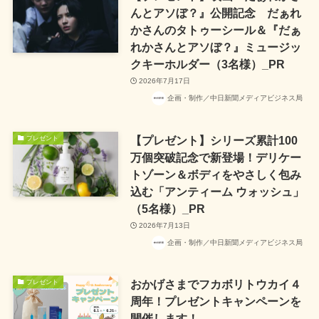
んとアソぼ？』公開記念 だぁれ
かさんのタトゥーシール＆『だぁ
れかさんとアソぼ？』ミュージッ
クキーホルダー（3名様）_PR
2026年7月17日
企画・制作／中日新聞メディアビジネス局
【プレゼント】シリーズ累計100
プレゼント
万個突破記念で新登場！デリケー
トゾーン＆ボディをやさしく包み
込む「アンティーム ウォッシュ」
（5名様）_PR
2026年7月13日
企画・制作／中日新聞メディアビジネス局
おかげさまでフカボリトウカイ４
プレゼント
周年！プレゼントキャンペーンを
開催します！