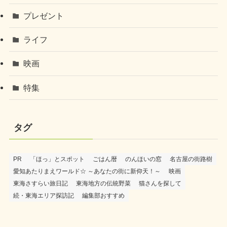
プレゼント
ライフ
映画
特集
タグ
PR
「ほっ」とスポット
ごはん暦
のんほいの窓
名古屋の街路樹
愛知あたりまえワールド☆ ～あなたの街に新仰天！～
映画
東海さすらい旅日記
東海地方の伝統野菜
猫さんを探して
続・東海エリア探訪記
編集部おすすめ