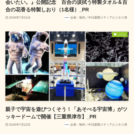
会いたい。』公開記念 百合の涙拭う特製タオル＆百
合の花香る特製しおり（1名様）_PR
2026年7月31日
企画・制作／中日新聞メディアビジネス局
こども
親子で宇宙を遊びつくそう！「あそべる宇宙博」がツ
ッキードームで開催【三重県津市】_PR
2026年7月22日
企画・制作／中日新聞メディアビジネス局