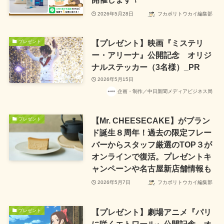
2026年5月28日
フカボリトウカイ編集部
【プレゼント】映画『ミステリ
プレゼント
ー・アリーナ』公開記念 オリジ
ナルステッカー（3名様）_PR
2026年5月15日
企画・制作／中日新聞メディアビジネス局
【Mr. CHEESECAKE】がブラン
プレゼント
ド誕生８周年！過去の限定フレー
バーからスタッフ厳選のTOP３が
オンラインで復活。プレゼントキ
ャンペーンや名古屋新店舗情報も
2026年5月7日
フカボリトウカイ編集部
【プレゼント】劇場アニメ『パリ
プレゼント
に咲くエトワール』公開記念 オ