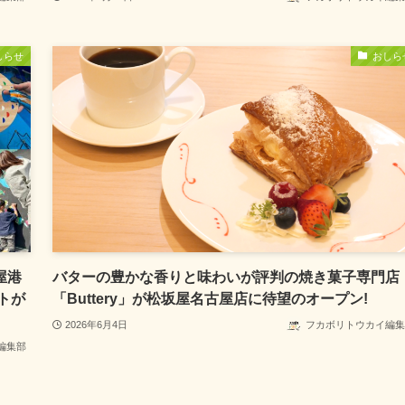
しらせ
おしら
屋港
バターの豊かな香りと味わいが評判の焼き菓子専門店
トが
「Buttery」が松坂屋名古屋店に待望のオープン!
2026年6月4日
フカボリトウカイ編集
編集部