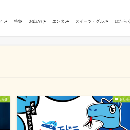
イフ
特集
お出かけ
エンタメ
スイーツ・グルメ
はたら
しらせ
おしら