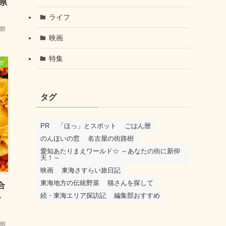
県
ライフ
部
映画
特集
せ
タグ
PR
「ほっ」とスポット
ごはん暦
のんほいの窓
名古屋の街路樹
愛知あたりまえワールド☆ ～あなたの街に新仰
天！～
映画
東海さすらい旅日記
東海地方の伝統野菜
猫さんを探して
合
続・東海エリア探訪記
編集部おすすめ
キ
部