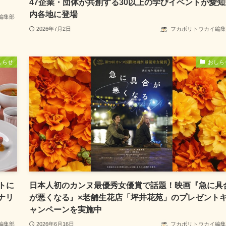
47企業・団体が共創する30以上の学びイベントが愛知
内各地に登場
編集部
2026年7月2日
フカボリトウカイ編集
しらせ
おしら
トに
日本人初のカンヌ最優秀女優賞で話題！映画『急に具
ナリ
が悪くなる』×老舗生花店「坪井花苑」のプレゼント
ャンペーンを実施中
編集部
2026年6月16日
フカボリトウカイ編集