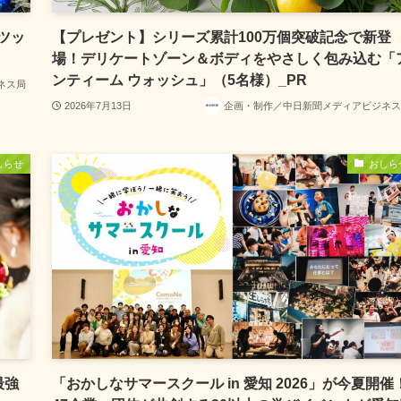
ツッ
【プレゼント】シリーズ累計100万個突破記念で新登
場！デリケートゾーン＆ボディをやさしく包み込む「
ンティーム ウォッシュ」（5名様）_PR
ネス局
2026年7月13日
企画・制作／中日新聞メディアビジネス
しらせ
おしら
最強
「おかしなサマースクール in 愛知 2026」が今夏開催