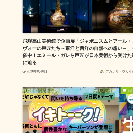
飛驒高山美術館で企画展「ジャポニスムとアール・
ヴォーの巨匠たち～東洋と西洋の自然への想い～」
催中！エミール・ガレら巨匠が日本美術から受けた
に迫る
2026年8月6日
フカボリトウカイ
お