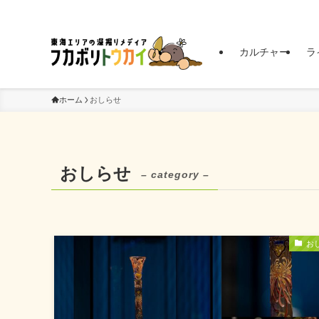
東海エリアの深掘りメディア | フカボリトウカイ
カルチャー
ラ
ホーム
おしらせ
おしらせ
– category –
お