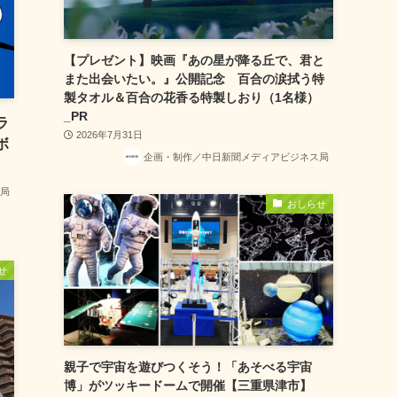
【プレゼント】映画『あの星が降る丘で、君と
また出会いたい。』公開記念 百合の涙拭う特
製タオル＆百合の花香る特製しおり（1名様）
_PR
ラ
2026年7月31日
ボ
企画・制作／中日新聞メディアビジネス局
局
おしらせ
せ
親子で宇宙を遊びつくそう！「あそべる宇宙
博」がツッキードームで開催【三重県津市】