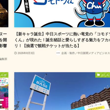
ヌー
【新キャラ誕生】中日スポーツに熱い竜党の「コモド
を開
くん」が現れた！誕生秘話と愛らしすぎる魅力をフカ
影響
リ！【抽選で観戦チケットが当たる】
2026年8月3日
企画・制作／中日新聞メディアビジネス
編集部
しらせ
おしら