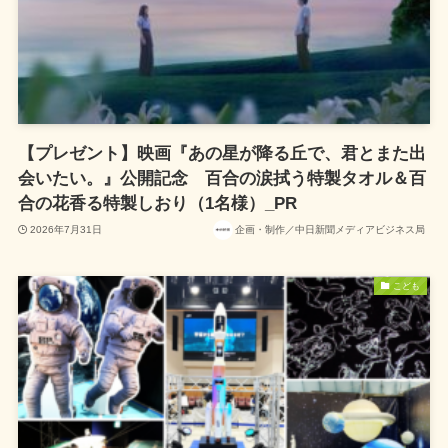
【プレゼント】映画『あの星が降る丘で、君とまた出
会いたい。』公開記念 百合の涙拭う特製タオル＆百
合の花香る特製しおり（1名様）_PR
2026年7月31日
企画・制作／中日新聞メディアビジネス局
こども