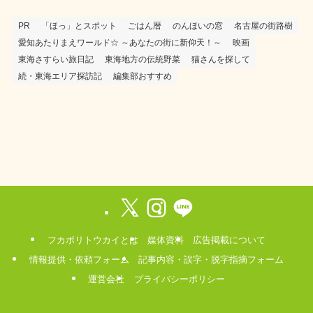
PR
「ほっ」とスポット
ごはん暦
のんほいの窓
名古屋の街路樹
愛知あたりまえワールド☆ ～あなたの街に新仰天！～
映画
東海さすらい旅日記
東海地方の伝統野菜
猫さんを探して
続・東海エリア探訪記
編集部おすすめ
フカボリトウカイとは
媒体資料
広告掲載について
情報提供・依頼フォーム
記事内容・誤字・脱字指摘フォーム
運営会社
プライバシーポリシー