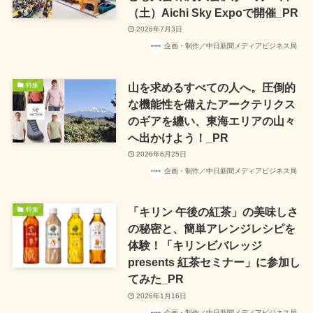
（土）Aichi Sky Expoで開催_PR
2026年7月3日
企画・制作／中日新聞メディアビジネス局
山を求めるすべての人へ。圧倒的
特集
な機能性を備えたアークテリクス
のギアを纏い、東海エリアの山々
へ出かけよう！_PR
2026年6月25日
企画・制作／中日新聞メディアビジネス局
「キリン 午後の紅茶」の美味しさ
特集
の秘密と、簡単アレンジレシピを
体験！「キリンビバレッジ
presents 紅茶セミナー」に参加し
てみた_PR
2026年1月16日
企画・制作／中日新聞メディアビジネス局