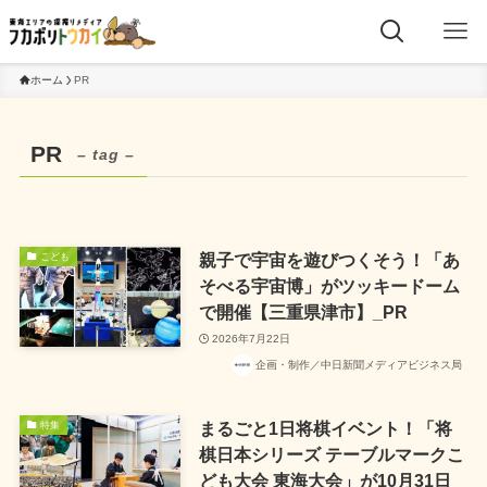
ホーム
PR
PR
– tag –
親子で宇宙を遊びつくそう！「あ
こども
そべる宇宙博」がツッキードーム
で開催【三重県津市】_PR
2026年7月22日
企画・制作／中日新聞メディアビジネス局
まるごと1日将棋イベント！「将
特集
棋日本シリーズ テーブルマークこ
ども大会 東海大会」が10月31日