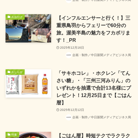
【インフルエンサーと行く！】三
お出かけ
重県鳥羽からフェリーで60分の
旅。渥美半島の魅力をフカボリま
す！_PR
2025年12月16日
企画・制作／中日新聞メディアビジネス局
「サキホコレ」・ホクレン「てん
おしらせ
さい糖」・「三州三河みりん」の
いずれかを抽選で合計13名様にプ
レゼント！12月25日まで【ごはん
暦】
2025年12月12日
企画・制作／中日新聞メディアビジネス局
【ごはん暦】時短テクでラクラク
特集