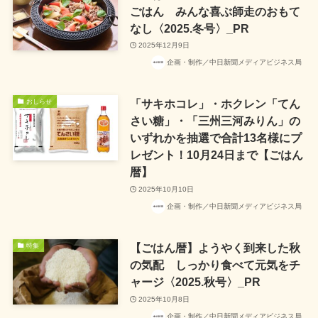
ごはん みんな喜ぶ師走のおもて
なし〈2025.冬号〉_PR
2025年12月9日
企画・制作／中日新聞メディアビジネス局
「サキホコレ」・ホクレン「てん
おしらせ
さい糖」・「三州三河みりん」の
いずれかを抽選で合計13名様にプ
レゼント！10月24日まで【ごはん
暦】
2025年10月10日
企画・制作／中日新聞メディアビジネス局
【ごはん暦】ようやく到来した秋
特集
の気配 しっかり食べて元気をチ
ャージ〈2025.秋号〉_PR
2025年10月8日
企画・制作／中日新聞メディアビジネス局