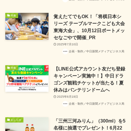
覚えたてでもOK！「将棋日本シ
特集
リーズ テーブルマークこども大会
東海大会」、10月12日ポートメッ
セなごやで開催_PR
2025年7月10日
企画・制作／中日新聞メディアビジネス局
【LINE公式アカウント友だち登録
特集
キャンペーン実施中！】中日ドラ
ゴンズ観戦チケットが当たる！夏
休みはバンテリンドームへ
2025年6月19日
企画・制作／中日新聞メディアビジネス局
「三州三河みりん」（300ml）を5
おしらせ
名様に抽選でプレゼント！6月22