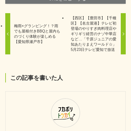
【西区】【豊田市】【千種
区】【名古屋港】テレビ初
梅雨×グランピング！？雨
登場のやりすぎ肉料理店や
でも屋根付きBBQと屋内も
ギリギリ経営のナゾ中華店
のづくり体験が楽しめる
など…「千原ジュニアの愛
【愛知県瀬戸市】
知あたりまえワールド☆」
5月23日テレビ愛知で放送
この記事を書いた人