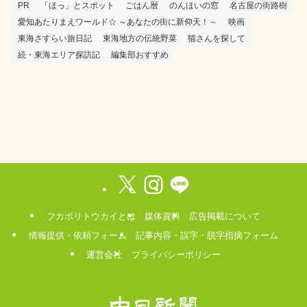
PR
「ほっ」とスポット
ごはん暦
のんほいの窓
名古屋の街路樹
愛知あたりまえワールド☆ ～あなたの街に新仰天！～
映画
東海さすらい旅日記
東海地方の伝統野菜
猫さんを探して
続・東海エリア探訪記
編集部おすすめ
フカボリトウカイとは
媒体資料
広告掲載について
情報提供・依頼フォーム
記事内容・誤字・脱字指摘フォーム
運営会社
プライバシーポリシー