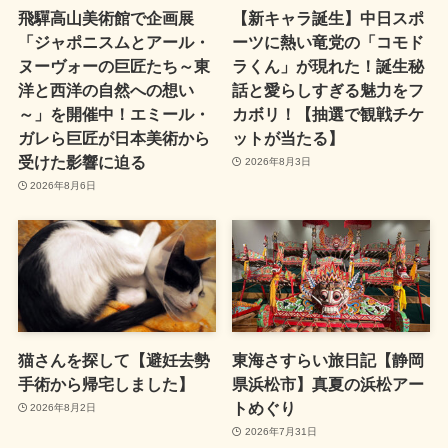
飛驒高山美術館で企画展
【新キャラ誕生】中日スポ
「ジャポニスムとアール・
ーツに熱い竜党の「コモド
ヌーヴォーの巨匠たち～東
ラくん」が現れた！誕生秘
洋と西洋の自然への想い
話と愛らしすぎる魅力をフ
～」を開催中！エミール・
カボリ！【抽選で観戦チケ
ガレら巨匠が日本美術から
ットが当たる】
受けた影響に迫る
2026年8月3日
2026年8月6日
猫さんを探して【避妊去勢
東海さすらい旅日記【静岡
手術から帰宅しました】
県浜松市】真夏の浜松アー
トめぐり
2026年8月2日
2026年7月31日