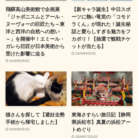
飛驒高山美術館で企画展
【新キャラ誕生】中日スポ
「ジャポニスムとアール・
ーツに熱い竜党の「コモド
ヌーヴォーの巨匠たち～東
ラくん」が現れた！誕生秘
洋と西洋の自然への想い
話と愛らしすぎる魅力をフ
～」を開催中！エミール・
カボリ！【抽選で観戦チケ
ガレら巨匠が日本美術から
ットが当たる】
受けた影響に迫る
2026年8月3日
2026年8月6日
猫さんを探して【避妊去勢
東海さすらい旅日記【静岡
手術から帰宅しました】
県浜松市】真夏の浜松アー
トめぐり
2026年8月2日
2026年7月31日