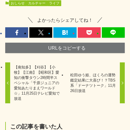
おしらせ
カルチャー
ライフ
よかったらシェアしてね！
URLをコピーする
【南知多】【刈谷】【小
牧】【江南】【昭和区】愛
松田ゆう姫、ほくろの運勢
知の衝撃タウン2時間半ス
鑑定結果に大喜び！？TBS
ペシャル「千原ジュニアの
系「ドーナツトーク」11月
愛知あたりまえワールド
26日放送
☆」11月25日テレビ愛知で
放送
この記事を書いた人