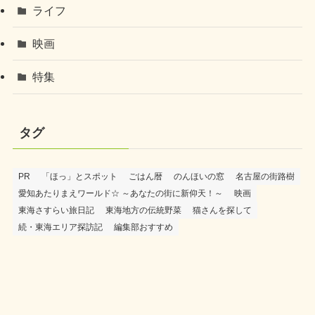
ライフ
映画
特集
タグ
PR
「ほっ」とスポット
ごはん暦
のんほいの窓
名古屋の街路樹
愛知あたりまえワールド☆ ～あなたの街に新仰天！～
映画
東海さすらい旅日記
東海地方の伝統野菜
猫さんを探して
続・東海エリア探訪記
編集部おすすめ