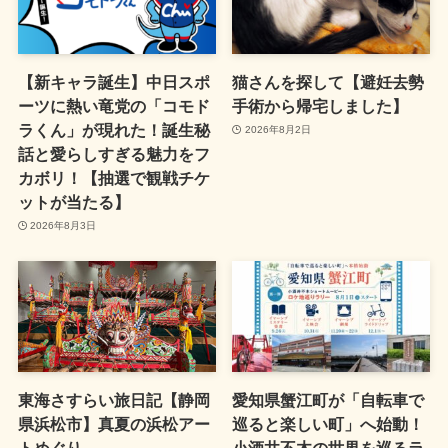
【新キャラ誕生】中日スポ
猫さんを探して【避妊去勢
ーツに熱い竜党の「コモド
手術から帰宅しました】
ラくん」が現れた！誕生秘
2026年8月2日
話と愛らしすぎる魅力をフ
カボリ！【抽選で観戦チケ
ットが当たる】
2026年8月3日
東海さすらい旅日記【静岡
愛知県蟹江町が「自転車で
県浜松市】真夏の浜松アー
巡ると楽しい町」へ始動！