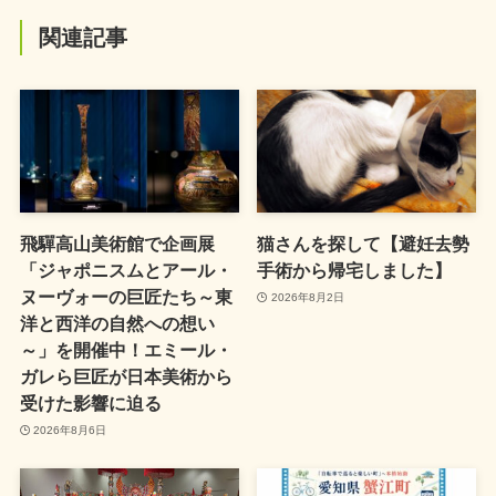
関連記事
飛驒高山美術館で企画展
猫さんを探して【避妊去勢
「ジャポニスムとアール・
手術から帰宅しました】
ヌーヴォーの巨匠たち～東
2026年8月2日
洋と西洋の自然への想い
～」を開催中！エミール・
ガレら巨匠が日本美術から
受けた影響に迫る
2026年8月6日