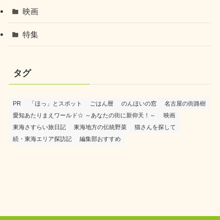
映画
特集
タグ
PR
「ほっ」とスポット
ごはん暦
のんほいの窓
名古屋の街路樹
愛知あたりまえワールド☆ ～あなたの街に新仰天！～
映画
東海さすらい旅日記
東海地方の伝統野菜
猫さんを探して
続・東海エリア探訪記
編集部おすすめ