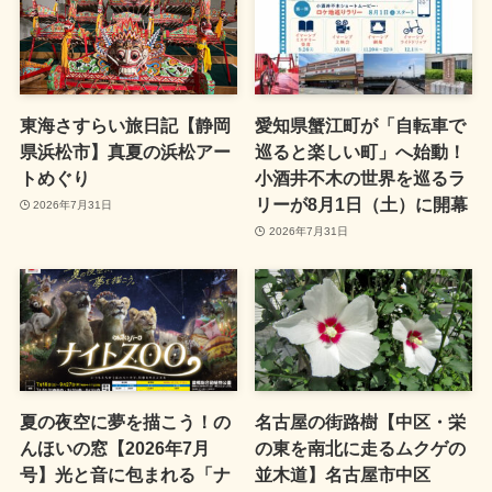
東海さすらい旅日記【静岡
愛知県蟹江町が「自転車で
県浜松市】真夏の浜松アー
巡ると楽しい町」へ始動！
トめぐり
小酒井不木の世界を巡るラ
リーが8月1日（土）に開幕
2026年7月31日
2026年7月31日
夏の夜空に夢を描こう！の
名古屋の街路樹【中区・栄
んほいの窓【2026年7月
の東を南北に走るムクゲの
号】光と音に包まれる「ナ
並木道】名古屋市中区