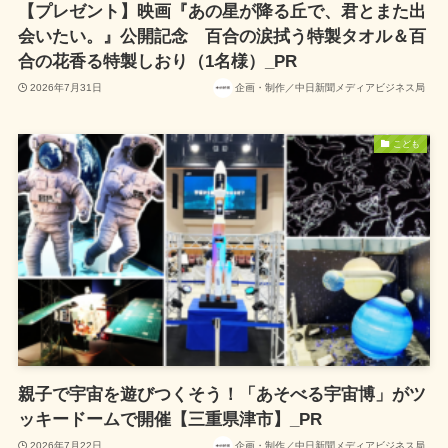
【プレゼント】映画『あの星が降る丘で、君とまた出
会いたい。』公開記念 百合の涙拭う特製タオル＆百
合の花香る特製しおり（1名様）_PR
2026年7月31日
企画・制作／中日新聞メディアビジネス局
こども
親子で宇宙を遊びつくそう！「あそべる宇宙博」がツ
ッキードームで開催【三重県津市】_PR
2026年7月22日
企画・制作／中日新聞メディアビジネス局