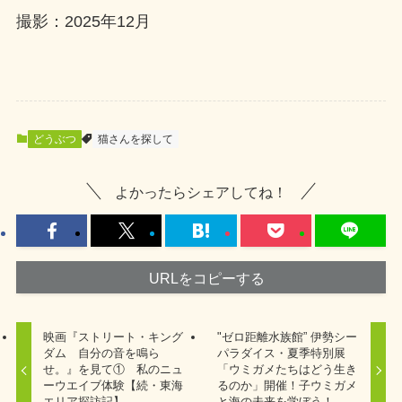
撮影：2025年12月
どうぶつ
猫さんを探して
よかったらシェアしてね！
URLをコピーする
映画『ストリート・キング
"ゼロ距離水族館” 伊勢シー
ダム 自分の音を鳴ら
パラダイス・夏季特別展
せ。』を見て① 私のニュ
「ウミガメたちはどう生き
ーウエイブ体験【続・東海
るのか」開催！子ウミガメ
エリア探訪記】
と海の未来を学ぼう！