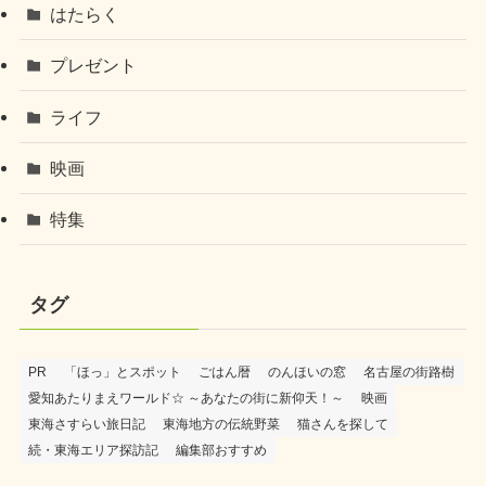
はたらく
プレゼント
ライフ
映画
特集
タグ
PR
「ほっ」とスポット
ごはん暦
のんほいの窓
名古屋の街路樹
愛知あたりまえワールド☆ ～あなたの街に新仰天！～
映画
東海さすらい旅日記
東海地方の伝統野菜
猫さんを探して
続・東海エリア探訪記
編集部おすすめ