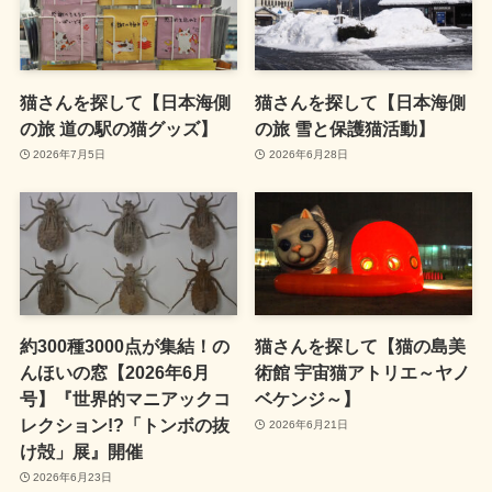
猫さんを探して【日本海側
猫さんを探して【日本海側
の旅 道の駅の猫グッズ】
の旅 雪と保護猫活動】
2026年7月5日
2026年6月28日
約300種3000点が集結！の
猫さんを探して【猫の島美
んほいの窓【2026年6月
術館 宇宙猫アトリエ～ヤノ
号】『世界的マニアックコ
ベケンジ～】
レクション!?「トンボの抜
2026年6月21日
け殻」展』開催
2026年6月23日