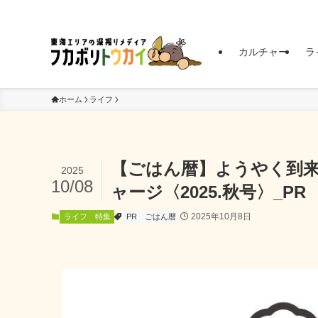
東海エリアの深掘りメディア | フカボリトウカイ
カルチャー
ラ
ホーム
ライフ
【ごはん暦】ようやく到
2025
10/08
ャージ〈2025.秋号〉_PR
2025年10月8日
ライフ
特集
PR
ごはん暦