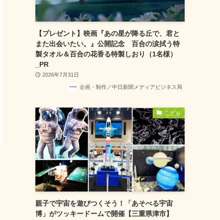
【プレゼント】映画『あの星が降る丘で、君と
また出会いたい。』公開記念 百合の涙拭う特
製タオル＆百合の花香る特製しおり（1名様）
_PR
2026年7月31日
企画・制作／中日新聞メディアビジネス局
こども
親子で宇宙を遊びつくそう！「あそべる宇宙
博」がツッキードームで開催【三重県津市】