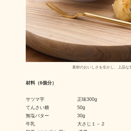
素材のおいしさを生かし、上品な
材料（6個分）
サツマ芋 正味300g
てんさい糖 50g
無塩バター 30g
牛乳 大さじ１－２