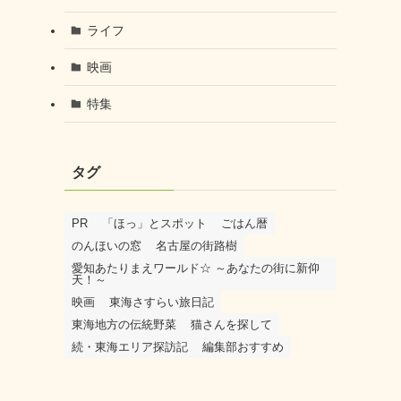
ライフ
映画
特集
タグ
PR
「ほっ」とスポット
ごはん暦
のんほいの窓
名古屋の街路樹
愛知あたりまえワールド☆ ～あなたの街に新仰
天！～
映画
東海さすらい旅日記
東海地方の伝統野菜
猫さんを探して
続・東海エリア探訪記
編集部おすすめ