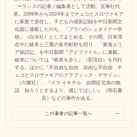
ーランスの記者／編集者として活動。文琳社代
表。2006年から2024年までチェコとスロヴァキア
に家族で居住し、子どもの成長記録を中日新聞文
化面に連載したのち、『プラハのシュタイナー学
校』（白水社）としてまとめる。その間、日本滞
在中に岐阜と三重の各市町村を回り、「東海エリ
ア探訪記」を中日新聞『アドファイル』に連載。
岐阜については『岐阜を歩く』（彩流社）を刊行
する。ほかに『不自由な自由 自由な不自由 チ
ェコとスロヴァキアのグラフィック・デザイン』
（六耀社）、『イマ イキテル 自閉症兄弟の物
語 知ろうとするより、感じてほしい』（明石書
店）などの著作がある。
この著者の記事一覧へ