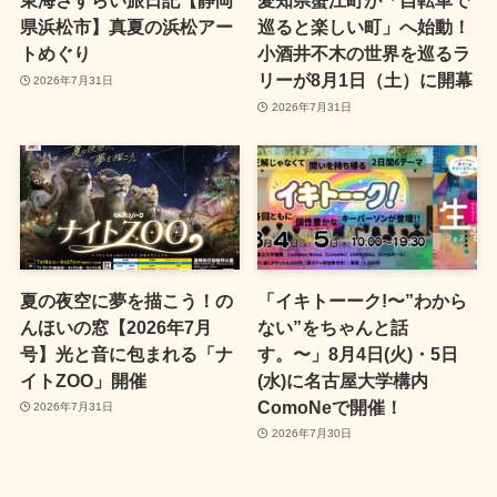
東海さすらい旅日記【静岡
愛知県蟹江町が「自転車で
県浜松市】真夏の浜松アー
巡ると楽しい町」へ始動！
トめぐり
小酒井不木の世界を巡るラ
リーが8月1日（土）に開幕
2026年7月31日
2026年7月31日
夏の夜空に夢を描こう！の
「イキトーーク!〜”わから
んほいの窓【2026年7月
ない”をちゃんと話
号】光と音に包まれる「ナ
す。〜」8月4日(火)・5日
イトZOO」開催
(水)に名古屋大学構内
ComoNeで開催！
2026年7月31日
2026年7月30日