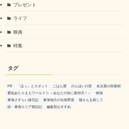
プレゼント
ライフ
映画
特集
タグ
PR
「ほっ」とスポット
ごはん暦
のんほいの窓
名古屋の街路樹
愛知あたりまえワールド☆ ～あなたの街に新仰天！～
映画
東海さすらい旅日記
東海地方の伝統野菜
猫さんを探して
続・東海エリア探訪記
編集部おすすめ