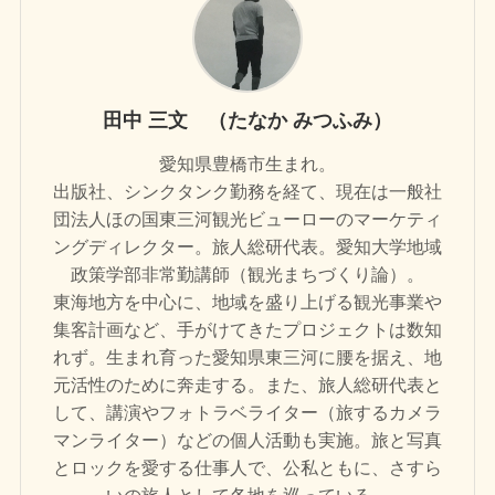
田中 三文 （たなか みつふみ）
愛知県豊橋市生まれ。
出版社、シンクタンク勤務を経て、現在は一般社
団法人ほの国東三河観光ビューローのマーケティ
ングディレクター。旅人総研代表。愛知大学地域
政策学部非常勤講師（観光まちづくり論）。
東海地方を中心に、地域を盛り上げる観光事業や
集客計画など、手がけてきたプロジェクトは数知
れず。生まれ育った愛知県東三河に腰を据え、地
元活性のために奔走する。また、旅人総研代表と
して、講演やフォトラベライター（旅するカメラ
マンライター）などの個人活動も実施。旅と写真
とロックを愛する仕事人で、公私ともに、さすら