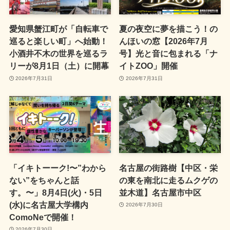
愛知県蟹江町が「自転車で
夏の夜空に夢を描こう！の
巡ると楽しい町」へ始動！
んほいの窓【2026年7月
小酒井不木の世界を巡るラ
号】光と音に包まれる「ナ
リーが8月1日（土）に開幕
イトZOO」開催
2026年7月31日
2026年7月31日
「イキトーーク!〜”わから
名古屋の街路樹【中区・栄
ない”をちゃんと話
の東を南北に走るムクゲの
す。〜」8月4日(火)・5日
並木道】名古屋市中区
(水)に名古屋大学構内
2026年7月30日
ComoNeで開催！
2026年7月30日