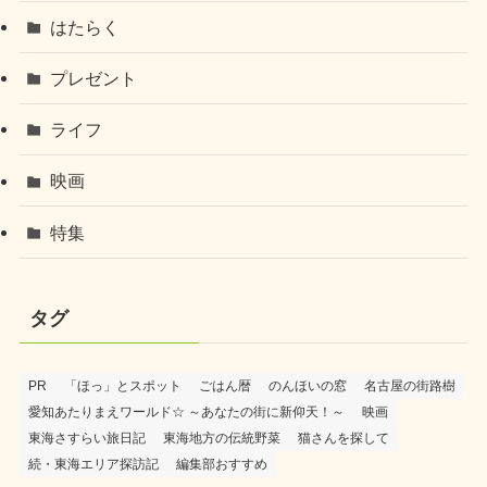
はたらく
プレゼント
ライフ
映画
特集
タグ
PR
「ほっ」とスポット
ごはん暦
のんほいの窓
名古屋の街路樹
愛知あたりまえワールド☆ ～あなたの街に新仰天！～
映画
東海さすらい旅日記
東海地方の伝統野菜
猫さんを探して
続・東海エリア探訪記
編集部おすすめ