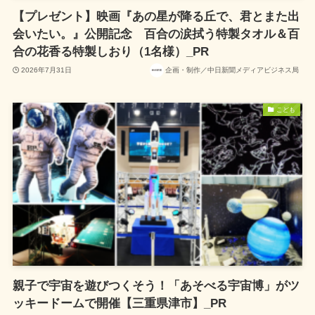
【プレゼント】映画『あの星が降る丘で、君とまた出
会いたい。』公開記念 百合の涙拭う特製タオル＆百
合の花香る特製しおり（1名様）_PR
2026年7月31日
企画・制作／中日新聞メディアビジネス局
こども
親子で宇宙を遊びつくそう！「あそべる宇宙博」がツ
ッキードームで開催【三重県津市】_PR