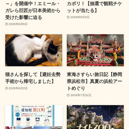
～」を開催中！エミール・
カボリ！【抽選で観戦チケ
ガレら巨匠が日本美術から
ットが当たる】
受けた影響に迫る
2026年8月3日
2026年8月6日
猫さんを探して【避妊去勢
東海さすらい旅日記【静岡
手術から帰宅しました】
県浜松市】真夏の浜松アー
トめぐり
2026年8月2日
2026年7月31日