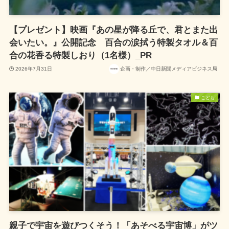
【プレゼント】映画『あの星が降る丘で、君とまた出
会いたい。』公開記念 百合の涙拭う特製タオル＆百
合の花香る特製しおり（1名様）_PR
2026年7月31日
企画・制作／中日新聞メディアビジネス局
こども
親子で宇宙を遊びつくそう！「あそべる宇宙博」がツ