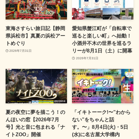
東海さすらい旅日記【静岡
愛知県蟹江町が「自転車で
県浜松市】真夏の浜松アー
巡ると楽しい町」へ始動！
トめぐり
小酒井不木の世界を巡るラ
リーが8月1日（土）に開幕
2026年7月31日
2026年7月31日
夏の夜空に夢を描こう！の
「イキトーーク!〜”わから
んほいの窓【2026年7月
ない”をちゃんと話
号】光と音に包まれる「ナ
す。〜」8月4日(火)・5日
イトZOO」開催
(水)に名古屋大学構内