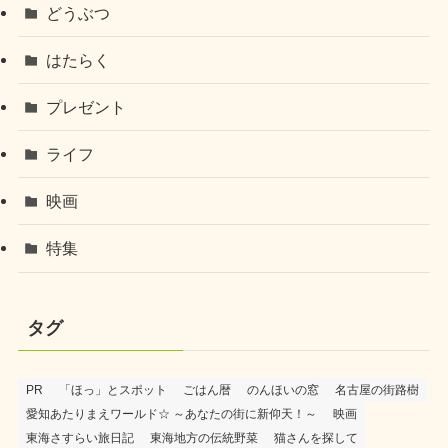
どうぶつ
はたらく
プレゼント
ライフ
映画
特集
タグ
PR
「ほっ」とスポット
ごはん暦
のんほいの窓
名古屋の街路樹
愛知あたりまえワールド☆ ～あなたの街に新仰天！～
映画
東海さすらい旅日記
東海地方の伝統野菜
猫さんを探して