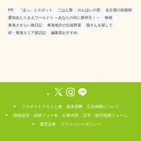
PR
「ほっ」とスポット
ごはん暦
のんほいの窓
名古屋の街路樹
愛知あたりまえワールド☆ ～あなたの街に新仰天！～
映画
東海さすらい旅日記
東海地方の伝統野菜
猫さんを探して
続・東海エリア探訪記
編集部おすすめ
フカボリトウカイとは
媒体資料
広告掲載について
情報提供・依頼フォーム
記事内容・誤字・脱字指摘フォーム
運営会社
プライバシーポリシー