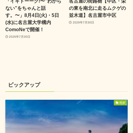
「イキトーーク!〜”わから
名古屋の街路樹【中区・栄
ない”をちゃんと話
の東を南北に走るムクゲの
す。〜」8月4日(火)・5日
並木道】名古屋市中区
(水)に名古屋大学構内
2026年7月30日
ComoNeで開催！
2026年7月30日
ピックアップ
映画