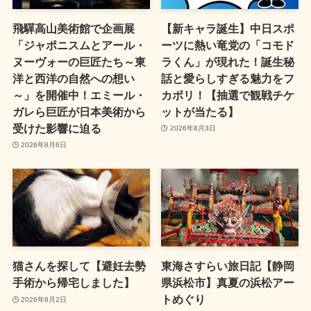
飛驒高山美術館で企画展
【新キャラ誕生】中日スポ
「ジャポニスムとアール・
ーツに熱い竜党の「コモド
ヌーヴォーの巨匠たち～東
ラくん」が現れた！誕生秘
洋と西洋の自然への想い
話と愛らしすぎる魅力をフ
～」を開催中！エミール・
カボリ！【抽選で観戦チケ
ガレら巨匠が日本美術から
ットが当たる】
受けた影響に迫る
2026年8月3日
2026年8月6日
猫さんを探して【避妊去勢
東海さすらい旅日記【静岡
手術から帰宅しました】
県浜松市】真夏の浜松アー
トめぐり
2026年8月2日