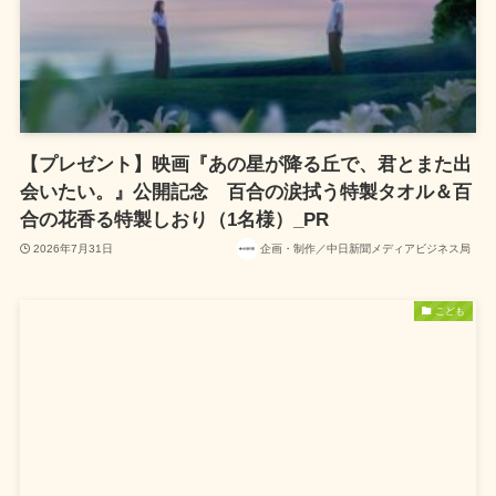
【プレゼント】映画『あの星が降る丘で、君とまた出
会いたい。』公開記念 百合の涙拭う特製タオル＆百
合の花香る特製しおり（1名様）_PR
2026年7月31日
企画・制作／中日新聞メディアビジネス局
こども