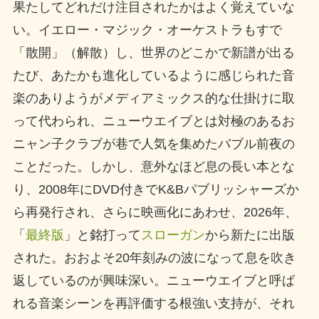
果たしてどれだけ注目されたかはよく覚えていな
い。イエロー・マジック・オーケストラもすで
「散開」（解散）し、世界のどこかで新譜が出る
たび、あたかも進化しているように感じられた音
楽のありようがメディアミックス的な仕掛けに取
って代わられ、ニューウエイブとは対極のあるお
ニャン子クラブが巷で人気を集めたバブル前夜の
ことだった。しかし、意外なほど息の長い本とな
り、2008年にDVD付きでK&Bパブリッシャーズか
ら再発行され、さらに映画化にあわせ、2026年、
「
最終版
」と銘打って
スローガン
から新たに出版
された。おおよそ20年刻みの波になって息を吹き
返しているのが興味深い。ニューウエイブと呼ば
れる音楽シーンを再評価する根強い支持が、それ