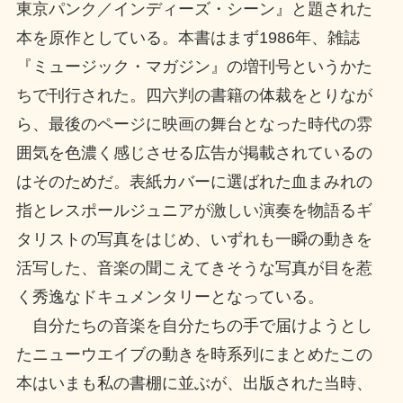
東京パンク／インディーズ・シーン』と題された
本を原作としている。本書はまず1986年、雑誌
『ミュージック・マガジン』の増刊号というかた
ちで刊行された。四六判の書籍の体裁をとりなが
ら、最後のページに映画の舞台となった時代の雰
囲気を色濃く感じさせる広告が掲載されているの
はそのためだ。表紙カバーに選ばれた血まみれの
指とレスポールジュニアが激しい演奏を物語るギ
タリストの写真をはじめ、いずれも一瞬の動きを
活写した、音楽の聞こえてきそうな写真が目を惹
く秀逸なドキュメンタリーとなっている。
自分たちの音楽を自分たちの手で届けようとし
たニューウエイブの動きを時系列にまとめたこの
本はいまも私の書棚に並ぶが、出版された当時、