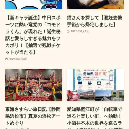
【新キャラ誕生】中日スポ
猫さんを探して【避妊去勢
ーツに熱い竜党の「コモド
手術から帰宅しました】
ラくん」が現れた！誕生秘
2026年8月2日
話と愛らしすぎる魅力をフ
カボリ！【抽選で観戦チケ
ットが当たる】
2026年8月3日
東海さすらい旅日記【静岡
愛知県蟹江町が「自転車で
県浜松市】真夏の浜松アー
巡ると楽しい町」へ始動！
トめぐり
小酒井不木の世界を巡るラ