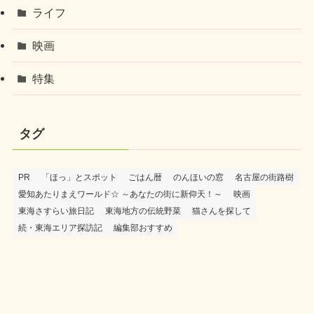
ライフ
映画
特集
タグ
PR
「ほっ」とスポット
ごはん暦
のんほいの窓
名古屋の街路樹
愛知あたりまえワールド☆ ～あなたの街に新仰天！～
映画
東海さすらい旅日記
東海地方の伝統野菜
猫さんを探して
続・東海エリア探訪記
編集部おすすめ