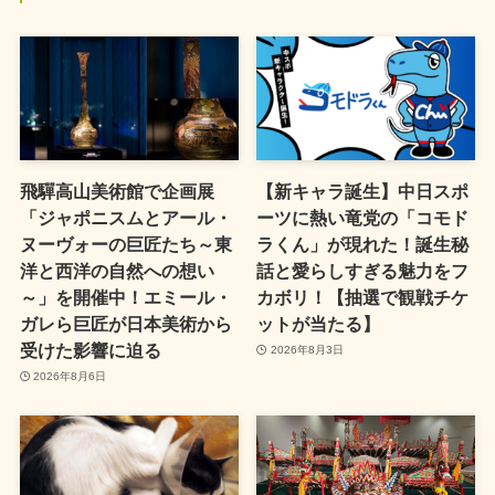
飛驒高山美術館で企画展
【新キャラ誕生】中日スポ
「ジャポニスムとアール・
ーツに熱い竜党の「コモド
ヌーヴォーの巨匠たち～東
ラくん」が現れた！誕生秘
洋と西洋の自然への想い
話と愛らしすぎる魅力をフ
～」を開催中！エミール・
カボリ！【抽選で観戦チケ
ガレら巨匠が日本美術から
ットが当たる】
受けた影響に迫る
2026年8月3日
2026年8月6日