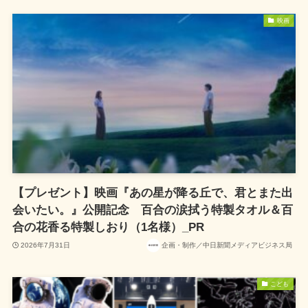
映画
【プレゼント】映画『あの星が降る丘で、君とまた出
会いたい。』公開記念 百合の涙拭う特製タオル＆百
合の花香る特製しおり（1名様）_PR
2026年7月31日
企画・制作／中日新聞メディアビジネス局
こども