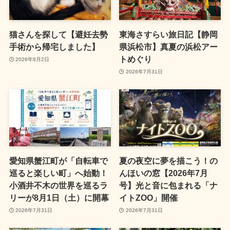
猫さんを探して【避妊去勢
東海さすらい旅日記【静岡
手術から帰宅しました】
県浜松市】真夏の浜松アー
トめぐり
2026年8月2日
2026年7月31日
愛知県蟹江町が「自転車で
夏の夜空に夢を描こう！の
巡ると楽しい町」へ始動！
んほいの窓【2026年7月
小酒井不木の世界を巡るラ
号】光と音に包まれる「ナ
リーが8月1日（土）に開幕
イトZOO」開催
2026年7月31日
2026年7月31日