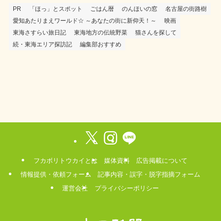
PR
「ほっ」とスポット
ごはん暦
のんほいの窓
名古屋の街路樹
愛知あたりまえワールド☆ ～あなたの街に新仰天！～
映画
東海さすらい旅日記
東海地方の伝統野菜
猫さんを探して
続・東海エリア探訪記
編集部おすすめ
フカボリトウカイとは
媒体資料
広告掲載について
情報提供・依頼フォーム
記事内容・誤字・脱字指摘フォーム
運営会社
プライバシーポリシー