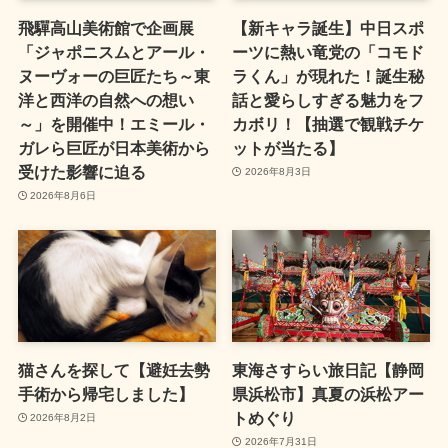
飛驒高山美術館で企画展
【新キャラ誕生】中日スポ
「ジャポニスムとアール・
ーツに熱い竜党の「コモド
ヌーヴォーの巨匠たち～東
ラくん」が現れた！誕生秘
洋と西洋の自然への想い
話と愛らしすぎる魅力をフ
～」を開催中！エミール・
カボリ！【抽選で観戦チケ
ガレら巨匠が日本美術から
ットが当たる】
受けた影響に迫る
2026年8月3日
2026年8月6日
猫さんを探して【避妊去勢
東海さすらい旅日記【静岡
手術から帰宅しました】
県浜松市】真夏の浜松アー
トめぐり
2026年8月2日
2026年7月31日