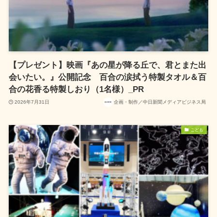
【プレゼント】映画『あの星が降る丘で、君とまた出
会いたい。』公開記念 百合の涙拭う特製タオル＆百
合の花香る特製しおり（1名様）_PR
2026年7月31日
企画・制作／中日新聞メディアビジネス局
こども