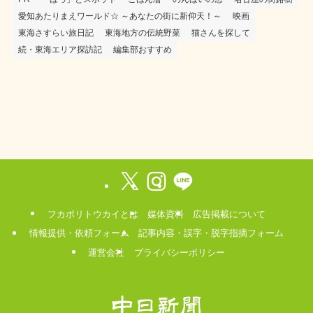
愛知あたりまえワールド☆ ～あなたの街に新仰天！～
映画
東海さすらい旅日記
東海地方の伝統野菜
猫さんを探して
続・東海エリア探訪記
編集部おすすめ
フカボリトウカイとは
媒体資料
広告掲載について
情報提供・依頼フォーム
記事内容・誤字・脱字指摘フォーム
運営会社
プライバシーポリシー