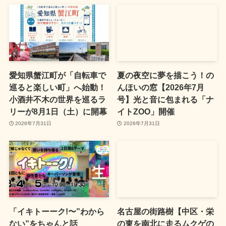
愛知県蟹江町が「自転車で
夏の夜空に夢を描こう！の
巡ると楽しい町」へ始動！
んほいの窓【2026年7月
小酒井不木の世界を巡るラ
号】光と音に包まれる「ナ
リーが8月1日（土）に開幕
イトZOO」開催
2026年7月31日
2026年7月31日
「イキトーーク!〜”わから
名古屋の街路樹【中区・栄
ない”をちゃんと話
の東を南北に走るムクゲの