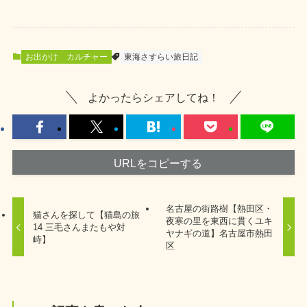
お出かけ
カルチャー
東海さすらい旅日記
よかったらシェアしてね！
URLをコピーする
名古屋の街路樹【熱田区・
猫さんを探して【猫島の旅
夜寒の里を東西に貫くユキ
14 三毛さんまたもや対
ヤナギの道】名古屋市熱田
峙】
区