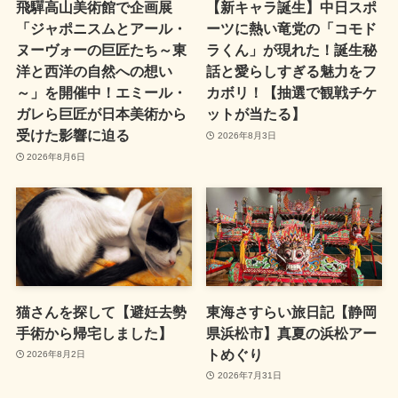
飛驒高山美術館で企画展
【新キャラ誕生】中日スポ
「ジャポニスムとアール・
ーツに熱い竜党の「コモド
ヌーヴォーの巨匠たち～東
ラくん」が現れた！誕生秘
洋と西洋の自然への想い
話と愛らしすぎる魅力をフ
～」を開催中！エミール・
カボリ！【抽選で観戦チケ
ガレら巨匠が日本美術から
ットが当たる】
受けた影響に迫る
2026年8月3日
2026年8月6日
猫さんを探して【避妊去勢
東海さすらい旅日記【静岡
手術から帰宅しました】
県浜松市】真夏の浜松アー
トめぐり
2026年8月2日
2026年7月31日