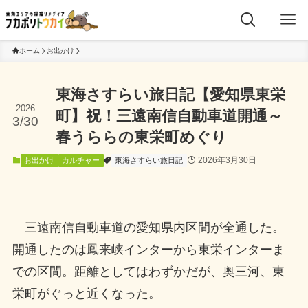
ホーム
お出かけ
東海さすらい旅日記【愛知県東栄
2026
町】祝！三遠南信自動車道開通～
3/30
春うららの東栄町めぐり
2026年3月30日
お出かけ
カルチャー
東海さすらい旅日記
三遠南信自動車道の愛知県内区間が全通した。
開通したのは鳳来峡インターから東栄インターま
での区間。距離としてはわずかだが、奥三河、東
栄町がぐっと近くなった。