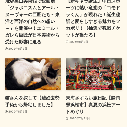
飛驒高山美術館で企画展
【新キャラ誕生】中日スポ
「ジャポニスムとアール・
ーツに熱い竜党の「コモド
ヌーヴォーの巨匠たち～東
ラくん」が現れた！誕生秘
洋と西洋の自然への想い
話と愛らしすぎる魅力をフ
～」を開催中！エミール・
カボリ！【抽選で観戦チケ
ガレら巨匠が日本美術から
ットが当たる】
受けた影響に迫る
2026年8月3日
2026年8月6日
猫さんを探して【避妊去勢
東海さすらい旅日記【静岡
手術から帰宅しました】
県浜松市】真夏の浜松アー
トめぐり
2026年8月2日
2026年7月31日