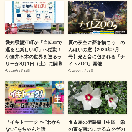
愛知県蟹江町が「自転車で
夏の夜空に夢を描こう！の
巡ると楽しい町」へ始動！
んほいの窓【2026年7月
小酒井不木の世界を巡るラ
号】光と音に包まれる「ナ
リーが8月1日（土）に開幕
イトZOO」開催
2026年7月31日
2026年7月31日
「イキトーーク!〜”わから
名古屋の街路樹【中区・栄
ない”をちゃんと話
の東を南北に走るムクゲの