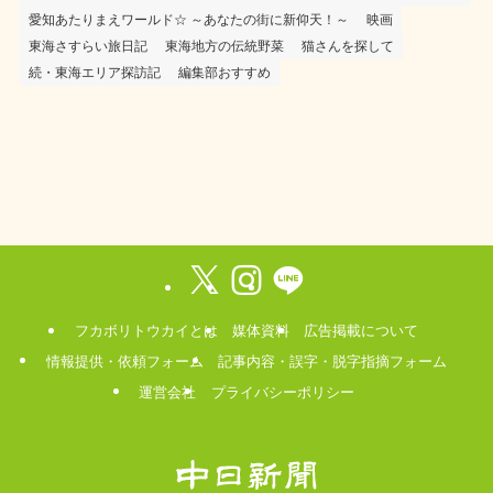
愛知あたりまえワールド☆ ～あなたの街に新仰天！～
映画
東海さすらい旅日記
東海地方の伝統野菜
猫さんを探して
続・東海エリア探訪記
編集部おすすめ
フカボリトウカイとは
媒体資料
広告掲載について
情報提供・依頼フォーム
記事内容・誤字・脱字指摘フォーム
運営会社
プライバシーポリシー