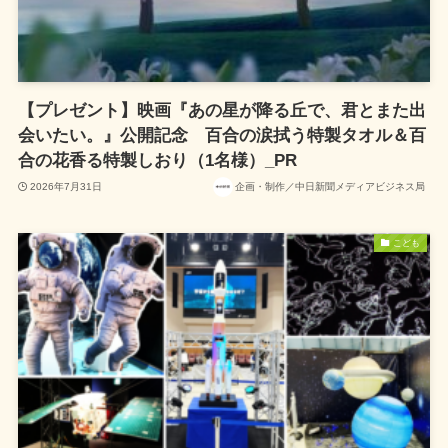
【プレゼント】映画『あの星が降る丘で、君とまた出
会いたい。』公開記念 百合の涙拭う特製タオル＆百
合の花香る特製しおり（1名様）_PR
2026年7月31日
企画・制作／中日新聞メディアビジネス局
こども