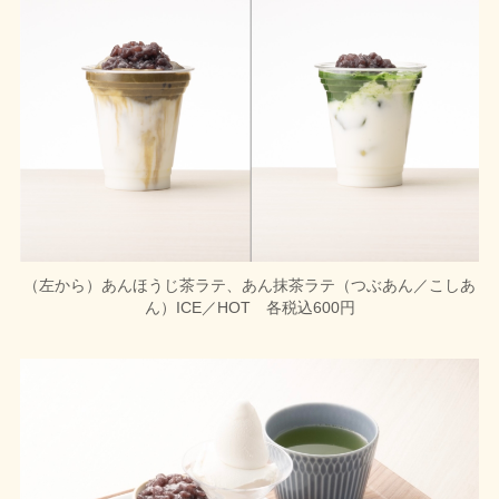
（左から）あんほうじ茶ラテ、あん抹茶ラテ（つぶあん／こしあ
ん）ICE／HOT 各税込600円