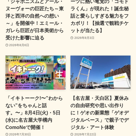
「ジャポニスムとアール・
ーツに熱い竜党の「コモド
ヌーヴォーの巨匠たち～東
ラくん」が現れた！誕生秘
洋と西洋の自然への想い
話と愛らしすぎる魅力をフ
～」を開催中！エミール・
カボリ！【抽選で観戦チケ
ガレら巨匠が日本美術から
ットが当たる】
受けた影響に迫る
2026年8月3日
2026年8月6日
「イキトーーク!〜”わから
【名古屋・天白区】夏休み
ない”をちゃんと話
の自由研究や思い出作り
す。〜」8月4日(火)・5日
に！ゲオの新業態「ゲオデ
(水)に名古屋大学構内
ジタルベース」で親子でデ
ComoNeで開催！
ジタル・アート体験
2026年7月30日
2026年7月22日