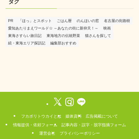
タグ
PR
「ほっ」とスポット
ごはん暦
のんほいの窓
名古屋の街路樹
愛知あたりまえワールド☆ ～あなたの街に新仰天！～
映画
東海さすらい旅日記
東海地方の伝統野菜
猫さんを探して
続・東海エリア探訪記
編集部おすすめ
フカボリトウカイとは
媒体資料
広告掲載について
情報提供・依頼フォーム
記事内容・誤字・脱字指摘フォーム
運営会社
プライバシーポリシー