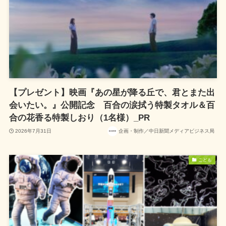
【プレゼント】映画『あの星が降る丘で、君とまた出
会いたい。』公開記念 百合の涙拭う特製タオル＆百
合の花香る特製しおり（1名様）_PR
2026年7月31日
企画・制作／中日新聞メディアビジネス局
こども