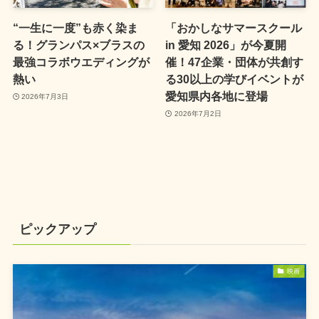
“一生に一度”も赤く染ま
「おかしなサマースクール
る！グランパス×ブラスの
in 愛知 2026」が今夏開
最強コラボウエディングが
催！47企業・団体が共創す
熱い
る30以上の学びイベントが
愛知県内各地に登場
2026年7月3日
2026年7月2日
ピックアップ
映画