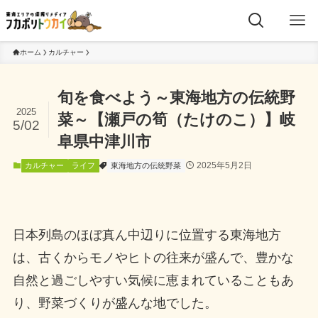
ホーム
カルチャー
旬を食べよう～東海地方の伝統野
2025
菜～【瀬戸の筍（たけのこ）】岐
5/02
阜県中津川市
2025年5月2日
カルチャー
ライフ
東海地方の伝統野菜
日本列島のほぼ真ん中辺りに位置する東海地方
は、古くからモノやヒトの往来が盛んで、豊かな
自然と過ごしやすい気候に恵まれていることもあ
り、野菜づくりが盛んな地でした。