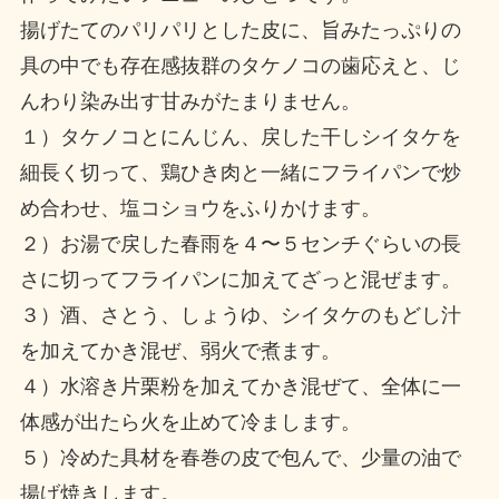
揚げたてのパリパリとした皮に、旨みたっぷりの
具の中でも存在感抜群のタケノコの歯応えと、じ
んわり染み出す甘みがたまりません。
１）タケノコとにんじん、戻した干しシイタケを
細長く切って、鶏ひき肉と一緒にフライパンで炒
め合わせ、塩コショウをふりかけます。
２）お湯で戻した春雨を４〜５センチぐらいの長
さに切ってフライパンに加えてざっと混ぜます。
３）酒、さとう、しょうゆ、シイタケのもどし汁
を加えてかき混ぜ、弱火で煮ます。
４）水溶き片栗粉を加えてかき混ぜて、全体に一
体感が出たら火を止めて冷まします。
５）冷めた具材を春巻の皮で包んで、少量の油で
揚げ焼きします。