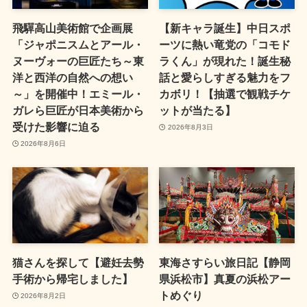
飛驒高山美術館で企画展
【新キャラ誕生】中日スポ
「ジャポニスムとアール・
ーツに熱い竜党の「コモド
ヌーヴォーの巨匠たち～東
ラくん」が現れた！誕生秘
洋と西洋の自然への想い
話と愛らしすぎる魅力をフ
～」を開催中！エミール・
カボリ！【抽選で観戦チケ
ガレら巨匠が日本美術から
ットが当たる】
受けた影響に迫る
2026年8月3日
2026年8月6日
猫さんを探して【避妊去勢
東海さすらい旅日記【静岡
手術から帰宅しました】
県浜松市】真夏の浜松アー
トめぐり
2026年8月2日