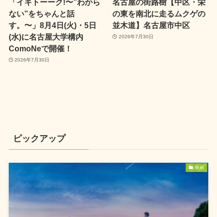
「イキトーーク!〜”わから
名古屋の街路樹【中区・栄
ない”をちゃんと話
の東を南北に走るムクゲの
す。〜」8月4日(火)・5日
並木道】名古屋市中区
(水)に名古屋大学構内
2026年7月30日
ComoNeで開催！
2026年7月30日
ピックアップ
映画