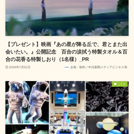
【プレゼント】映画『あの星が降る丘で、君とまた出
会いたい。』公開記念 百合の涙拭う特製タオル＆百
合の花香る特製しおり（1名様）_PR
2026年7月31日
企画・制作／中日新聞メディアビジネス局
こども