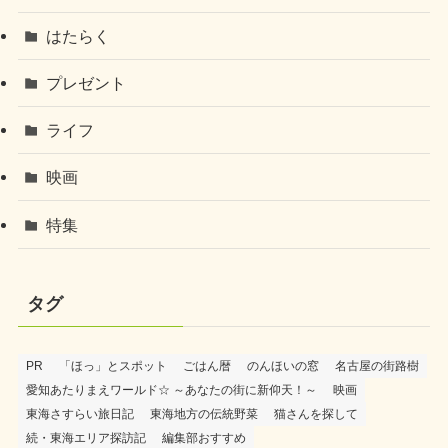
はたらく
プレゼント
ライフ
映画
特集
タグ
PR
「ほっ」とスポット
ごはん暦
のんほいの窓
名古屋の街路樹
愛知あたりまえワールド☆ ～あなたの街に新仰天！～
映画
東海さすらい旅日記
東海地方の伝統野菜
猫さんを探して
続・東海エリア探訪記
編集部おすすめ