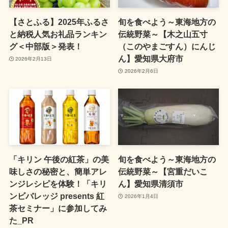
【さとふる】2025年ふるさ
旬を食べよう～東海地方の
と納税人気お礼品ランキン
伝統野菜～【木之山五寸
グ＜中部版＞発表！
（このやまごすん）にんじ
ん】愛知県大府市
2026年2月13日
2026年2月6日
「キリン 午後の紅茶」の美
旬を食べよう～東海地方の
味しさの秘密と、簡単アレ
伝統野菜～【宮重だいこ
ンジレシピを体験！「キリ
ん】愛知県清須市
ンビバレッジ presents 紅
2026年1月4日
茶セミナー」に参加してみ
た_PR