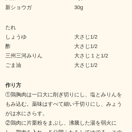
新ショウガ 30g
たれ
しょうゆ 大さじ1/2
酢 大さじ1/2
三州三河みりん 大さじ１と1/2
ごま油 大さじ1/2
作り方
①鶏胸肉は一口大に削ぎ切りにし、塩とみりんを
もみ込む。薬味はすべて細い千切りにし、みょう
がは水にさらす。
②鶏肉に片栗粉をまぶし、沸騰した湯を弱火に