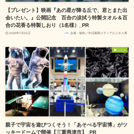
【プレゼント】映画『あの星が降る丘で、君とまた出
会いたい。』公開記念 百合の涙拭う特製タオル＆百
合の花香る特製しおり（1名様）_PR
2026年7月31日
企画・制作／中日新聞メディアビジネス局
こども
親子で宇宙を遊びつくそう！「あそべる宇宙博」がツ
ッキードームで開催【三重県津市】_PR