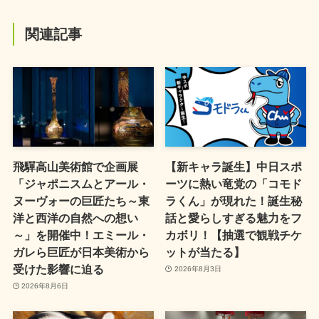
関連記事
飛驒高山美術館で企画展
【新キャラ誕生】中日スポ
「ジャポニスムとアール・
ーツに熱い竜党の「コモド
ヌーヴォーの巨匠たち～東
ラくん」が現れた！誕生秘
洋と西洋の自然への想い
話と愛らしすぎる魅力をフ
～」を開催中！エミール・
カボリ！【抽選で観戦チケ
ガレら巨匠が日本美術から
ットが当たる】
受けた影響に迫る
2026年8月3日
2026年8月6日