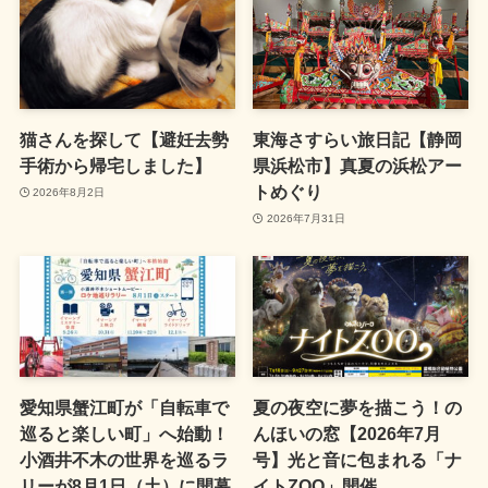
猫さんを探して【避妊去勢
東海さすらい旅日記【静岡
手術から帰宅しました】
県浜松市】真夏の浜松アー
トめぐり
2026年8月2日
2026年7月31日
愛知県蟹江町が「自転車で
夏の夜空に夢を描こう！の
巡ると楽しい町」へ始動！
んほいの窓【2026年7月
小酒井不木の世界を巡るラ
号】光と音に包まれる「ナ
リーが8月1日（土）に開幕
イトZOO」開催