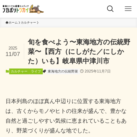
ホーム
カルチャー
旬を食べよう〜東海地方の伝統野
2025
菜〜【西方（にしがた／にしか
11/07
た）いも】岐阜県中津川市
2025年11月7日
カルチャー
ライフ
東海地方の伝統野菜
日本列島のほぼ真ん中辺りに位置する東海地方
は、古くからモノやヒトの往来が盛んで、豊かな
自然と過ごしやすい気候に恵まれていることもあ
り、野菜づくりが盛んな地でした。