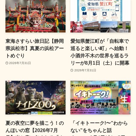
東海さすらい旅日記【静岡
愛知県蟹江町が「自転車で
県浜松市】真夏の浜松アー
巡ると楽しい町」へ始動！
トめぐり
小酒井不木の世界を巡るラ
リーが8月1日（土）に開幕
2026年7月31日
2026年7月31日
夏の夜空に夢を描こう！の
「イキトーーク!〜”わから
んほいの窓【2026年7月
ない”をちゃんと話