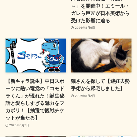
～」を開催中！エミール・
ガレら巨匠が日本美術から
受けた影響に迫る
2026年8月6日
【新キャラ誕生】中日スポ
猫さんを探して【避妊去勢
ーツに熱い竜党の「コモド
手術から帰宅しました】
ラくん」が現れた！誕生秘
2026年8月2日
話と愛らしすぎる魅力をフ
カボリ！【抽選で観戦チケ
ットが当たる】
2026年8月3日