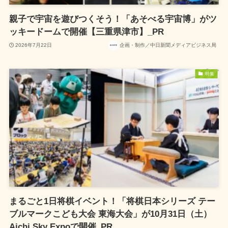
親子で宇宙を遊びつくそう！「あそべる宇宙博」がツ
ッキードームで開催【三重県津市】_PR
2026年7月22日
企画・制作／中日新聞メディアビジネス局
特集
まるごと1日将棋イベント！「将棋日本シリーズ テー
ブルマークこども大会 東海大会」が10月31日（土）
Aichi Sky Expoで開催_PR