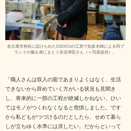
名古屋市有松に設けられたOSOCUの工房で知多木綿による同ブ
ランドの服を身にまとう谷佳津臣さん（＝写真提供）。
「職人さんは収入の面であまりよくはなく、生活
できないから辞めていく方がいる状況も見聞き
し、将来的に一部の工程が絶滅しかねない、ひい
てはモノがつくれなくなると危惧しました。です
から私どもがつづけるのだとしたら、せめて暮ら
しが立ちゆく水準には戻したい。だからといって