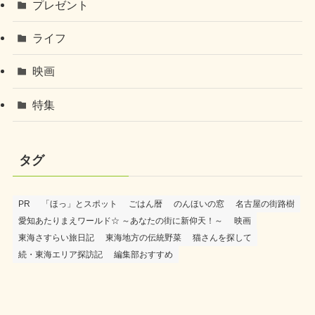
プレゼント
ライフ
映画
特集
タグ
PR
「ほっ」とスポット
ごはん暦
のんほいの窓
名古屋の街路樹
愛知あたりまえワールド☆ ～あなたの街に新仰天！～
映画
東海さすらい旅日記
東海地方の伝統野菜
猫さんを探して
続・東海エリア探訪記
編集部おすすめ