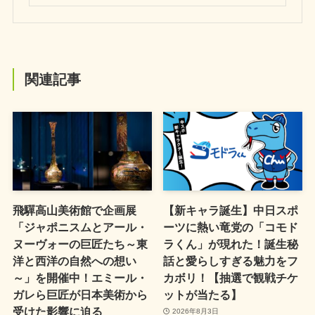
関連記事
飛驒高山美術館で企画展
【新キャラ誕生】中日スポ
「ジャポニスムとアール・
ーツに熱い竜党の「コモド
ヌーヴォーの巨匠たち～東
ラくん」が現れた！誕生秘
洋と西洋の自然への想い
話と愛らしすぎる魅力をフ
～」を開催中！エミール・
カボリ！【抽選で観戦チケ
ガレら巨匠が日本美術から
ットが当たる】
受けた影響に迫る
2026年8月3日