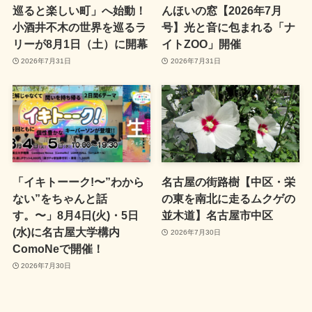
巡ると楽しい町」へ始動！
んほいの窓【2026年7月
小酒井不木の世界を巡るラ
号】光と音に包まれる「ナ
リーが8月1日（土）に開幕
イトZOO」開催
2026年7月31日
2026年7月31日
「イキトーーク!〜”わから
名古屋の街路樹【中区・栄
ない”をちゃんと話
の東を南北に走るムクゲの
す。〜」8月4日(火)・5日
並木道】名古屋市中区
(水)に名古屋大学構内
2026年7月30日
ComoNeで開催！
2026年7月30日