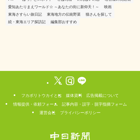
愛知あたりまえワールド☆ ～あなたの街に新仰天！～
映画
東海さすらい旅日記
東海地方の伝統野菜
猫さんを探して
続・東海エリア探訪記
編集部おすすめ
フカボリトウカイとは
媒体資料
広告掲載について
情報提供・依頼フォーム
記事内容・誤字・脱字指摘フォーム
運営会社
プライバシーポリシー