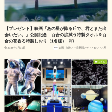
【プレゼント】映画『あの星が降る丘で、君とまた出
会いたい。』公開記念 百合の涙拭う特製タオル＆百
合の花香る特製しおり（1名様）_PR
2026年7月31日
企画・制作／中日新聞メディアビジネス局
こども