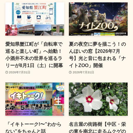
愛知県蟹江町が「自転車で
夏の夜空に夢を描こう！の
巡ると楽しい町」へ始動！
んほいの窓【2026年7月
小酒井不木の世界を巡るラ
号】光と音に包まれる「ナ
リーが8月1日（土）に開幕
イトZOO」開催
2026年7月31日
2026年7月31日
「イキトーーク!〜”わから
名古屋の街路樹【中区・栄
ない”をちゃんと話
の東を南北に走るムクゲの