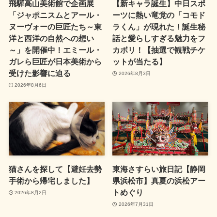
飛驒高山美術館で企画展
【新キャラ誕生】中日スポ
「ジャポニスムとアール・
ーツに熱い竜党の「コモド
ヌーヴォーの巨匠たち～東
ラくん」が現れた！誕生秘
洋と西洋の自然への想い
話と愛らしすぎる魅力をフ
～」を開催中！エミール・
カボリ！【抽選で観戦チケ
ガレら巨匠が日本美術から
ットが当たる】
受けた影響に迫る
2026年8月3日
2026年8月6日
猫さんを探して【避妊去勢
東海さすらい旅日記【静岡
手術から帰宅しました】
県浜松市】真夏の浜松アー
トめぐり
2026年8月2日
2026年7月31日