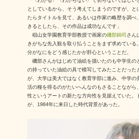
「〈わかる〉〈わからない〉で切らないでほしい
としているから、そう考えてしまうのですが、と
たらタイトルを見て、あるいは作家の略歴を調べ
きるとしたら、その作品は成功なんです」
椙山女学園教育学部教授で画家の
磯部錦司
さん
きがちな先入観を取り払うことをまず求めている
分がなにをどう感じたかが肝心ということだ。
磯部さんがはじめて油絵を描いたのも中学生のと
の持っていた油絵の具で模写してみたことだった
が、大学は美大ではなく教育学部に進み、中学の
活の糧を得るのがたいへんなのもさることながら
性というアートの新たな方向性を見据えていた。ド
が、1984年に来日した時代背景があった。