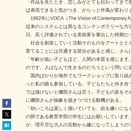
「作品を見たとき、悲しみがとても伝わってきて
ば表現できると気がつき、がらっと作風が変わり
1992年にVOCA（The Vision of Conte
従来のシステムとは異なるコンテンポラリーな方
日、高く評価されている美術家を輩出した時期だ
社会を創造していく活動そのものをアートととら
育てることには共通する部分があると感じ、さら
「年齢が低い子どもほど、人間の本質を感じます
のです。人はなんで生きるのだろうという問いに
国内ばかりか海外でもワークショップに取り組み
った私の娘も参加している。子どもたちと向き合
では描けないと磯部さんは言う。子どもの姿をそ
に磯部さんが抽象を描きつづける動機がある。
「幼いころは楽しく描いていても、絵を嫌いにな
の卵である教育学部の学生にはお願いしています
が、理不尽な大人の言動から嫌になってしまうの