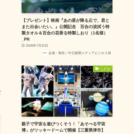
【プレゼント】映画『あの星が降る丘で、君と
また出会いたい。』公開記念 百合の涙拭う特
製タオル＆百合の花香る特製しおり（1名様）
_PR
2026年7月31日
企画・制作／中日新聞メディアビジネス局
こども
だ
親子で宇宙を遊びつくそう！「あそべる宇宙
博」がツッキードームで開催【三重県津市】