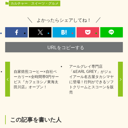
カルチャー
スイーツ・グルメ
よかったらシェアしてね！
URLをコピーする
アールグレイ専門店
自家焙煎コーヒー×自社ベ
「&EARL GREY」がジェ
ーカリー×全時間帯0円サー
イアール名古屋タカシマヤ
ビス『カフェヨシノ東海太
に登場！行列ができるソフ
田川店』オープン！
トクリームとスコーンを販
売
この記事を書いた人