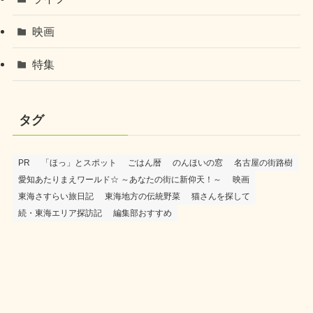
映画
特集
タグ
PR
「ほっ」とスポット
ごはん暦
のんほいの窓
名古屋の街路樹
愛知あたりまえワールド☆ ～あなたの街に新仰天！～
映画
東海さすらい旅日記
東海地方の伝統野菜
猫さんを探して
続・東海エリア探訪記
編集部おすすめ