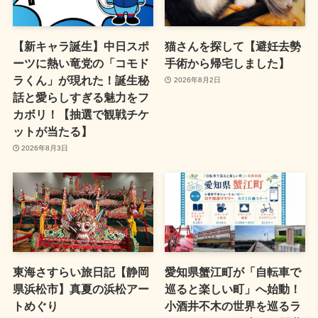
【新キャラ誕生】中日スポ
猫さんを探して【避妊去勢
ーツに熱い竜党の「コモド
手術から帰宅しました】
ラくん」が現れた！誕生秘
2026年8月2日
話と愛らしすぎる魅力をフ
カボリ！【抽選で観戦チケ
ットが当たる】
2026年8月3日
東海さすらい旅日記【静岡
愛知県蟹江町が「自転車で
県浜松市】真夏の浜松アー
巡ると楽しい町」へ始動！
トめぐり
小酒井不木の世界を巡るラ