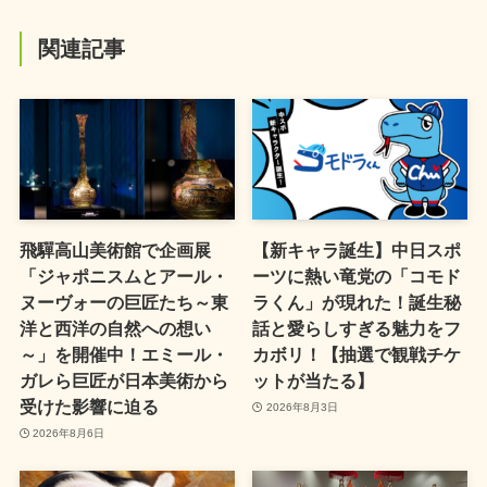
関連記事
飛驒高山美術館で企画展
【新キャラ誕生】中日スポ
「ジャポニスムとアール・
ーツに熱い竜党の「コモド
ヌーヴォーの巨匠たち～東
ラくん」が現れた！誕生秘
洋と西洋の自然への想い
話と愛らしすぎる魅力をフ
～」を開催中！エミール・
カボリ！【抽選で観戦チケ
ガレら巨匠が日本美術から
ットが当たる】
受けた影響に迫る
2026年8月3日
2026年8月6日