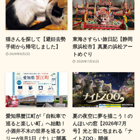
猫さんを探して【避妊去勢
東海さすらい旅日記【静岡
手術から帰宅しました】
県浜松市】真夏の浜松アー
トめぐり
2026年8月2日
2026年7月31日
愛知県蟹江町が「自転車で
夏の夜空に夢を描こう！の
巡ると楽しい町」へ始動！
んほいの窓【2026年7月
小酒井不木の世界を巡るラ
号】光と音に包まれる「ナ
リーが8月1日（土）に開幕
イトZOO」開催