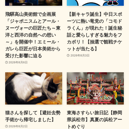
飛驒高山美術館で企画展
【新キャラ誕生】中日スポ
「ジャポニスムとアール・
ーツに熱い竜党の「コモド
ヌーヴォーの巨匠たち～東
ラくん」が現れた！誕生秘
洋と西洋の自然への想い
話と愛らしすぎる魅力をフ
～」を開催中！エミール・
カボリ！【抽選で観戦チケ
ガレら巨匠が日本美術から
ットが当たる】
受けた影響に迫る
2026年8月3日
2026年8月6日
猫さんを探して【避妊去勢
東海さすらい旅日記【静岡
手術から帰宅しました】
県浜松市】真夏の浜松アー
トめぐり
2026年8月2日