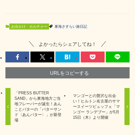
お出かけ
カルチャー
東海さすらい旅日記
よかったらシェアしてね！
URLをコピーする
「PRESS BUTTER
マンゴーとの贅沢な出会
SAND」から東海地方ご当
い！ヒルトン名古屋のサマ
地フレーバーが誕生！あん
ースイーツビュッフェ「マ
ことバターの「バターサン
ンゴー ランデブー」が5月
ド〈あんバター〉」が新登
15日（木）より開催
場