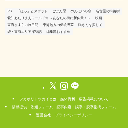
PR
「ほっ」とスポット
ごはん暦
のんほいの窓
名古屋の街路樹
愛知あたりまえワールド☆ ～あなたの街に新仰天！～
映画
東海さすらい旅日記
東海地方の伝統野菜
猫さんを探して
続・東海エリア探訪記
編集部おすすめ
フカボリトウカイとは
媒体資料
広告掲載について
情報提供・依頼フォーム
記事内容・誤字・脱字指摘フォーム
運営会社
プライバシーポリシー