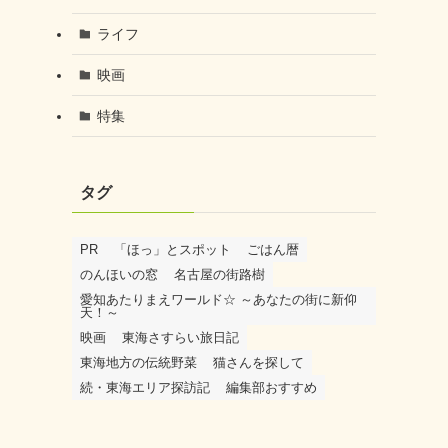
ライフ
映画
特集
タグ
PR
「ほっ」とスポット
ごはん暦
のんほいの窓
名古屋の街路樹
愛知あたりまえワールド☆ ～あなたの街に新仰
天！～
映画
東海さすらい旅日記
東海地方の伝統野菜
猫さんを探して
続・東海エリア探訪記
編集部おすすめ