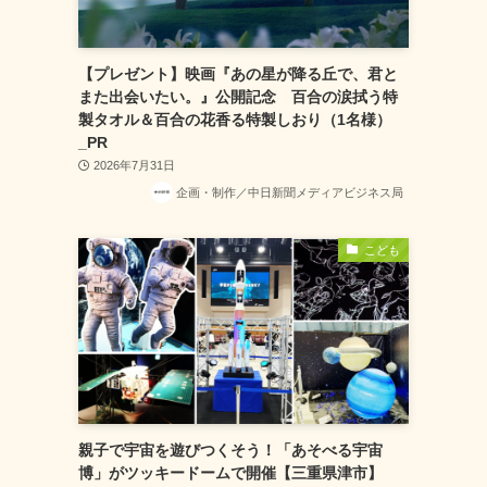
【プレゼント】映画『あの星が降る丘で、君と
また出会いたい。』公開記念 百合の涙拭う特
製タオル＆百合の花香る特製しおり（1名様）
_PR
2026年7月31日
企画・制作／中日新聞メディアビジネス局
こども
親子で宇宙を遊びつくそう！「あそべる宇宙
博」がツッキードームで開催【三重県津市】