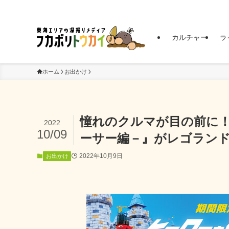
東海エリアの深掘りメディア | フカボリトウカイ
カルチャー
ラ
ホーム
お出かけ
憧れのクルマが目の前に！
2022
10/09
ーサー編－』がレゴラン
2022年10月9日
お出かけ