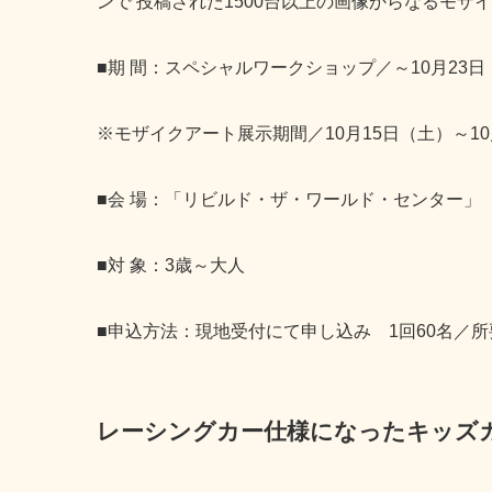
ンで 投稿された1500台以上の画像からなるモザ
■期 間：スペシャルワークショップ／～10月23日
※モザイクアート展示期間／10月15日（土）～10
■会 場：「リビルド・ザ・ワールド・センター」
■対 象：3歳～大人
■申込方法：現地受付にて申し込み 1回60名／所
レーシングカー仕様になったキッズ