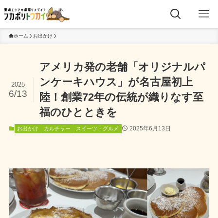
ホーム
お出かけ
アメリカ発の老舗「オリジナルパ
ンケーキハウス」が名古屋初上
2025
6/13
陸！創業72年の伝統が織りなす至
福のひとときを
2025年6月13日
お出かけ
カルチャー
スイーツ・グルメ