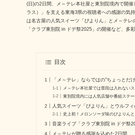
(日)の2日間、メ～テレ本社屋と東別院境内で開
ラス）」を支える東海3県の視聴者への感謝の気持
は名古屋の人気スイーツ「ぴよりん」とメ～テレの
「クラブ東別院 in ドデ祭2025」の開催など、
目次
「メ～テレ」ならではの”ちょっとだけ
メ～テレ本社屋では普段は入れないス
東別院境内には人気店舗や番組ステー
人気スイーツ「ぴよりん」とウルフィ
史上初！メロンソーダ味のぴよりんと
音楽ライブ「クラブ東別院 in ドデ祭20
メ～テレが贈る感謝を込めた2日間