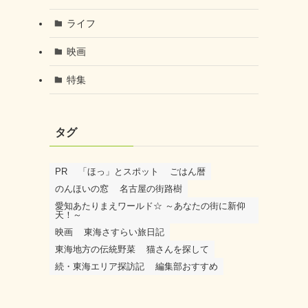
ライフ
映画
特集
タグ
PR
「ほっ」とスポット
ごはん暦
のんほいの窓
名古屋の街路樹
愛知あたりまえワールド☆ ～あなたの街に新仰
天！～
映画
東海さすらい旅日記
東海地方の伝統野菜
猫さんを探して
続・東海エリア探訪記
編集部おすすめ