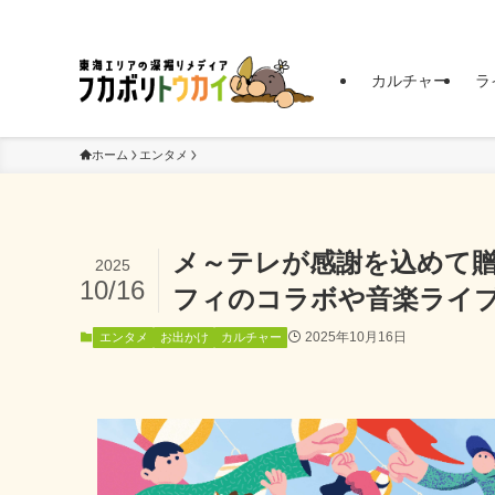
東海エリアの深掘りメディア | フカボリトウカイ
カルチャー
ラ
ホーム
エンタメ
メ～テレが感謝を込めて贈
2025
10/16
フィのコラボや音楽ライ
2025年10月16日
エンタメ
お出かけ
カルチャー