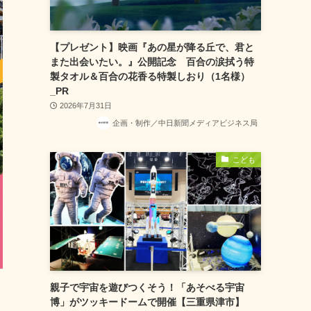
【プレゼント】映画『あの星が降る丘で、君と
また出会いたい。』公開記念 百合の涙拭う特
製タオル＆百合の花香る特製しおり（1名様）
_PR
2026年7月31日
企画・制作／中日新聞メディアビジネス局
こども
親子で宇宙を遊びつくそう！「あそべる宇宙
博」がツッキードームで開催【三重県津市】