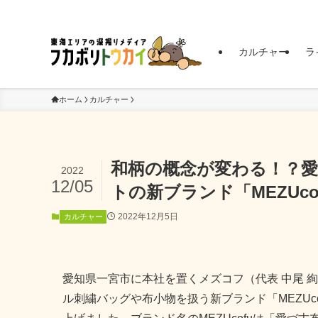
東海エリアの深掘りメディア | フカボリトウカイ
カルチャー
ラ
ホーム
カルチャー
和柄の概念が変わる！？
2022
12/05
トの新ブランド「MEZUc
2022年12月5日
カルチャー
愛知県一宮市に本社を置くメズコフ（代表 中尾 
ル刺繍バッグや布小物を扱う新ブランド「MEZUco