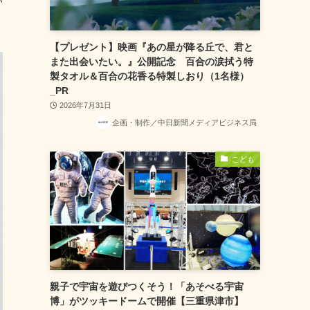
い
【プレゼント】映画『あの星が降る丘で、君と
また出会いたい。』公開記念 百合の涙拭う特
製タオル＆百合の花香る特製しおり（1名様）
_PR
2026年7月31日
企画・制作／中日新聞メディアビジネス局
こども
親子で宇宙を遊びつくそう！「あそべる宇宙
博」がツッキードームで開催【三重県津市】