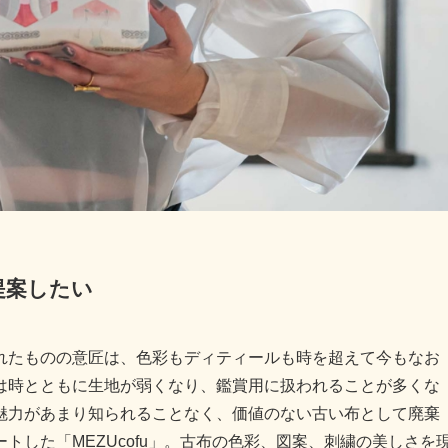
提案したい
れたものの意匠は、色彩もディティールも時を超えて今もなお
は時とともに生地が弱くなり、鑑賞用に扱われることが多くな
魅力があまり知られることなく、価値のない古い布として廃棄
トした「MEZUcofu」。古布の色彩、図案、刺繍の美しさを