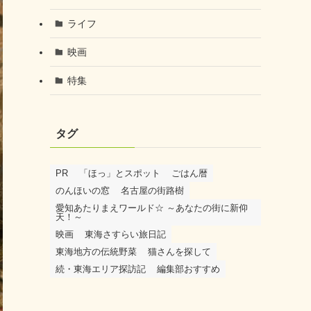
ライフ
映画
特集
タグ
PR
「ほっ」とスポット
ごはん暦
のんほいの窓
名古屋の街路樹
愛知あたりまえワールド☆ ～あなたの街に新仰
天！～
映画
東海さすらい旅日記
東海地方の伝統野菜
猫さんを探して
続・東海エリア探訪記
編集部おすすめ