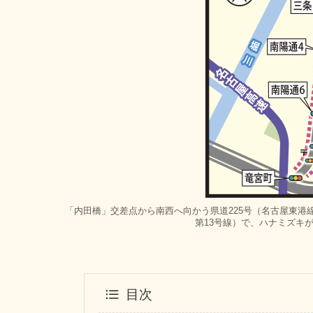
「内田橋」交差点から南西へ向かう県道225号（名古屋東港
第13号線）で、ハナミズキ
目次