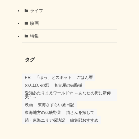
ライフ
映画
特集
タグ
PR
「ほっ」とスポット
ごはん暦
のんほいの窓
名古屋の街路樹
愛知あたりまえワールド☆ ～あなたの街に新仰
天！～
映画
東海さすらい旅日記
東海地方の伝統野菜
猫さんを探して
続・東海エリア探訪記
編集部おすすめ