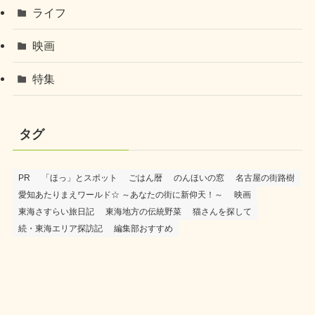
ライフ
映画
特集
タグ
PR
「ほっ」とスポット
ごはん暦
のんほいの窓
名古屋の街路樹
愛知あたりまえワールド☆ ～あなたの街に新仰天！～
映画
東海さすらい旅日記
東海地方の伝統野菜
猫さんを探して
続・東海エリア探訪記
編集部おすすめ