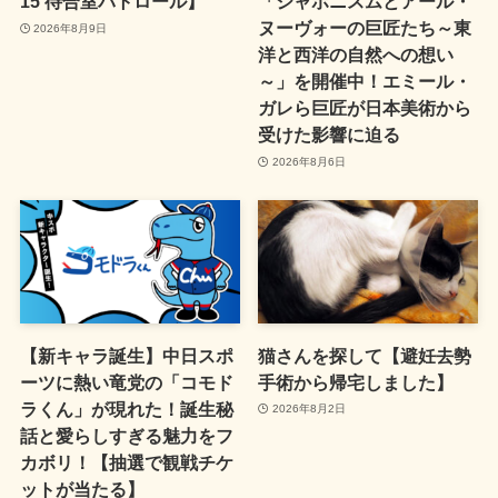
15 待合室パトロール】
「ジャポニスムとアール・
ヌーヴォーの巨匠たち～東
2026年8月9日
洋と西洋の自然への想い
～」を開催中！エミール・
ガレら巨匠が日本美術から
受けた影響に迫る
2026年8月6日
【新キャラ誕生】中日スポ
猫さんを探して【避妊去勢
ーツに熱い竜党の「コモド
手術から帰宅しました】
ラくん」が現れた！誕生秘
2026年8月2日
話と愛らしすぎる魅力をフ
カボリ！【抽選で観戦チケ
ットが当たる】