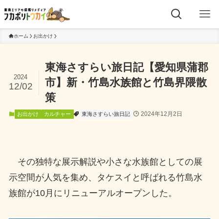
ホーム
お出かけ
東海さすらい旅日記【愛知県蒲郡
2024
市】新・竹島水族館と竹島界隈散
12/02
策
2024年12月2日
お出かけ
カルチャー
東海さすらい旅日記
その独特な展示解説や小さな水族館としての展
示空間が人気を集め、タケスイと呼ばれる竹島水
族館が10月にリニューアルオープンした。