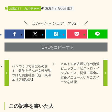
お出かけ
カルチャー
東海さすらい旅日記
よかったらシェアしてね！
URLをコピーする
ヒルトン名古屋で冬の贅沢
パンづくりで自立をめざ
ビュッフェ「ビストロ・イ
す 数学を学んだ女性が見
ンプレイス」開催！洋食の
つけた共生社会【続・東海
定番メニューといちごスイ
エリア探訪記】
ーツを堪能
この記事を書いた人