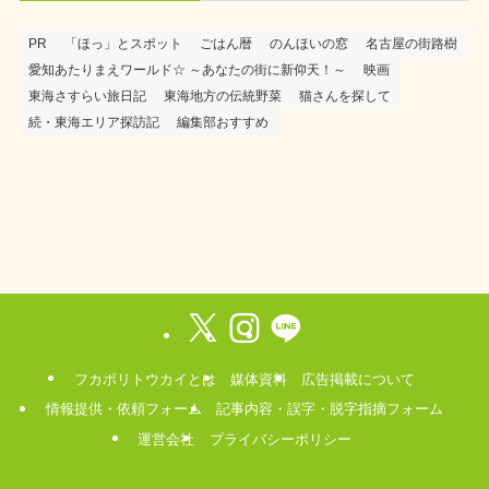
PR
「ほっ」とスポット
ごはん暦
のんほいの窓
名古屋の街路樹
愛知あたりまえワールド☆ ～あなたの街に新仰天！～
映画
東海さすらい旅日記
東海地方の伝統野菜
猫さんを探して
続・東海エリア探訪記
編集部おすすめ
フカボリトウカイとは
媒体資料
広告掲載について
情報提供・依頼フォーム
記事内容・誤字・脱字指摘フォーム
運営会社
プライバシーポリシー